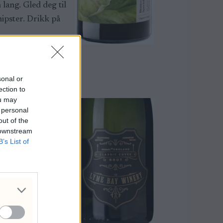
lang. Gled deg til
hipster. Drikk på
sonal or
ection to
ou may
 personal
out of the
 downstream
B’s List of
ette en
inot- og
digg frukt, god
 bare for seg selv.
er festen i gang.