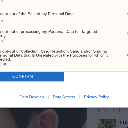
In
o opt-out of the Sale of my Personal Data.
 BAY
MUSSERENDE VIN
TERRE DEI BUTH
VIN
VINSPALTE
In
to opt-out of processing my Personal Data for Targeted
ing.
In
o opt-out of Collection, Use, Retention, Sale, and/or Sharing
ersonal Data that Is Unrelated with the Purposes for which it
lected.
Out
ina nær eget luftvern –
Fauci holdes i forakt for
nskyj takker Norge
Kongressen
CONFIRM
Siste
Data Deletion
Data Access
Privacy Policy
MEST LESTE A
Lu