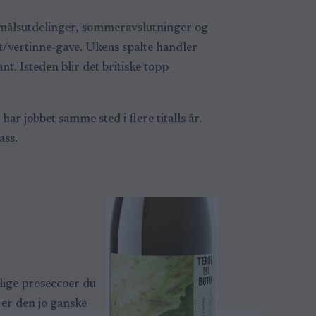
tnemålsutdelinger, sommeravslutninger og
rt/vertinne-gave. Ukens spalte handler
. Isteden blir det britiske topp-
har jobbet samme sted i flere titalls år.
ass.
rlige proseccoer du
er den jo ganske