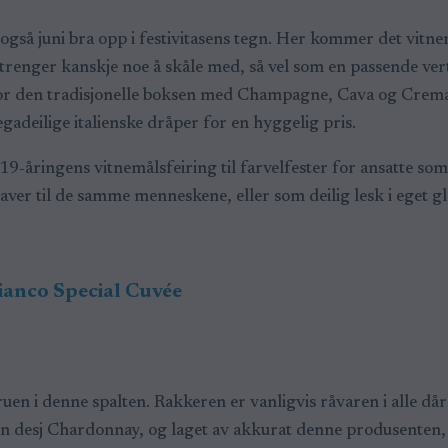
r også juni bra opp i festivitasens tegn. Her kommer det vi
du trenger kanskje noe å skåle med, så vel som en passende ve
or den tradisjonelle boksen med Champagne, Cava og Cremant
adeilige italienske dråper for en hyggelig pris.
19-åringens vitnemålsfeiring til farvelfester for ansatte som 
ver til de samme menneskene, eller som deilig lesk i eget gl
ianco Special Cuvée
uen i denne spalten. Rakkeren er vanligvis råvaren i alle då
n desj Chardonnay, og laget av akkurat denne produsenten, 