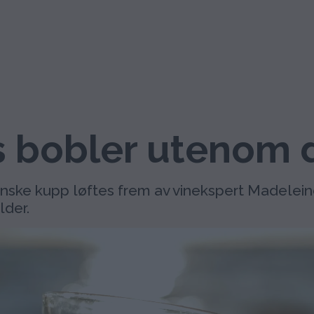
bobler utenom d
ienske kupp løftes frem av vinekspert Madeleine 
der.