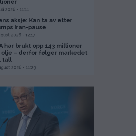
lioner
juli 2026 - 11:11
ns aksje: Kan ta av etter
umps Iran-pause
ugust 2026 - 12:17
 har brukt opp 143 millioner
 olje – derfor følger markedet
l tall
ugust 2026 - 11:29