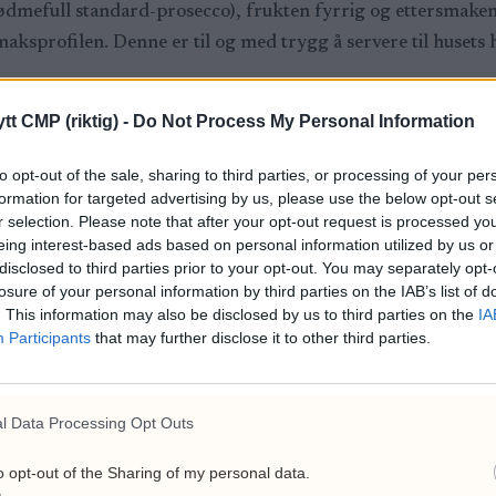
 sødmefull standard-prosecco), frukten fyrrig og ettersmaken 
aksprofilen. Denne er til og med trygg å servere til husets 
tt CMP (riktig) -
Do Not Process My Personal Information
to opt-out of the sale, sharing to third parties, or processing of your per
formation for targeted advertising by us, please use the below opt-out s
r selection. Please note that after your opt-out request is processed y
18
eing interest-based ads based on personal information utilized by us or
disclosed to third parties prior to your opt-out. You may separately opt-
losure of your personal information by third parties on the IAB’s list of
. This information may also be disclosed by us to third parties on the
IA
Participants
that may further disclose it to other third parties.
ge vinen. Som mange andre artsfrender fra samme øy, er d
ner seg godt for de klassiske Champagnedruene, så disse P
 jord. Resultatet blir deilige, kremede bobler, en eplete og 
l Data Processing Opt Outs
kk til det du ellers ville ha gått i Champagnehyllen for, eller
o opt-out of the Sharing of my personal data.
ed en løyromtoast eller noen blinis med ekte størkaviar, så 