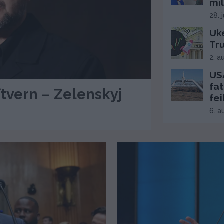
mil
28. 
Uke
Tr
2. a
USA
fat
tvern – Zelenskyj
fei
6. a