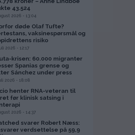
6.778 kroner – Anne Lindboe
ukte 43.524
ugust 2026 - 13:04
orfor døde Olaf Tufte?
ertestans, vaksinespørsmål og
pidrettens risiko
juli 2026 - 12:17
uta-krisen: 60.000 migranter
esser Spanias grense og
tter Sánchez under press
juli 2026 - 18:08
cio henter RNA-veteran til
ret før klinisk satsing i
nterapi
ugust 2026 - 14:37
atched svarer Robert Næss:
rsvarer verdsettelse på 59,9