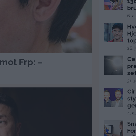
13
br
6. a
Hv
Hj
top
26. 
Ce
 mot Frp: –
pr
se
31. 
Cir
sty
ge
4. a
Sn
Fo