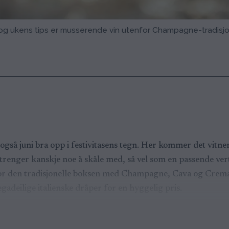
, og ukens tips er musserende vin utenfor Champagne-tradisj
r også juni bra opp i festivitasens tegn. Her kommer det vi
du trenger kanskje noe å skåle med, så vel som en passende ve
or den tradisjonelle boksen med Champagne, Cava og Cremant
adeilige italienske dråper for en hyggelig pris.