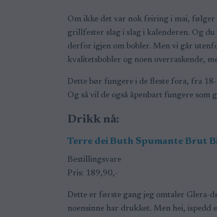
Om ikke det var nok feiring i mai, følge
grillfester slag i slag i kalenderen. Og 
derfor igjen om bobler. Men vi går utenf
kvalitetsbobler og noen overraskende, meg
Dette bør fungere i de fleste fora, fra 18-
Og så vil de også åpenbart fungere som ga
Drikk nå:
Terre dei Buth Spumante Brut B
Bestillingsvare
Pris: 189,90,-
Dette er første gang jeg omtaler Glera-dr
noensinne har drukket. Men hei, ispedd e