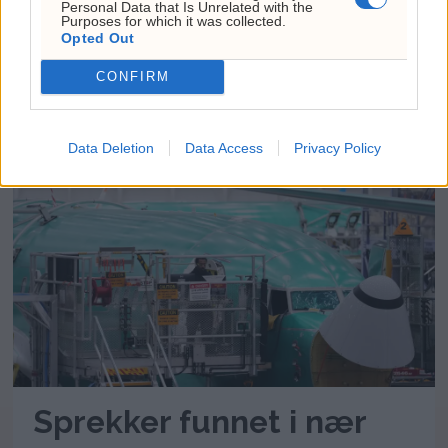
Personal Data that Is Unrelated with the
Purposes for which it was collected.
Opted Out
Trump vil sparke Lisa
CONFIRM
Cook igjen
Data Deletion
Data Access
Privacy Policy
Sprekker funnet i nær