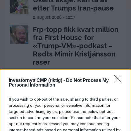
etter Trumps Iran-pause
2. august 2026 - 12:17
Frp-topp fikk kvart million
fra First House for
«Trump-VM»-podkast –
Rødts Mímir Kristjánsson
raser
22. juli 2026 - 09:00
Investornytt CMP (riktig) -
Do Not Process My
Personal Information
ANNONSE
If you wish to opt-out of the sale, sharing to third parties, or
processing of your personal or sensitive information for
targeted advertising by us, please use the below opt-out
section to confirm your selection. Please note that after your
opt-out request is processed you may continue seeing
interest-based ads based on personal information utilized by