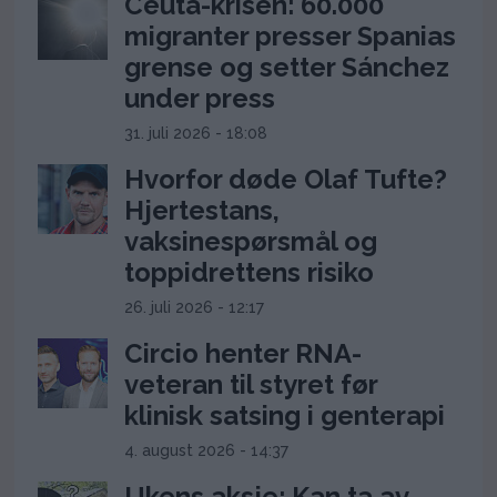
Ceuta-krisen: 60.000
migranter presser Spanias
grense og setter Sánchez
under press
31. juli 2026 - 18:08
Hvorfor døde Olaf Tufte?
Hjertestans,
vaksinespørsmål og
toppidrettens risiko
26. juli 2026 - 12:17
Circio henter RNA-
veteran til styret før
klinisk satsing i genterapi
4. august 2026 - 14:37
Ukens aksje: Kan ta av