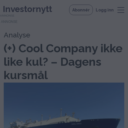
Investornytt
Abonnér
Logg inn
ANNONSE
Analyse
(+) Cool Company ikke
like kul? – Dagens
kursmål