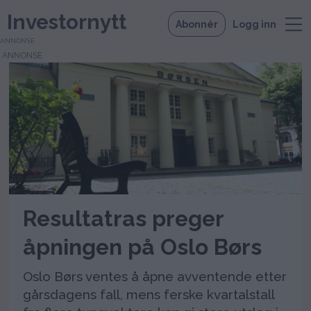
Investornytt
Abonnér
Logg inn
ANNONSE
Tag:
kitron
Resultatras preger
åpningen på Oslo Børs
Oslo Børs ventes å åpne avventende etter
gårsdagens fall, mens ferske kvartalstall