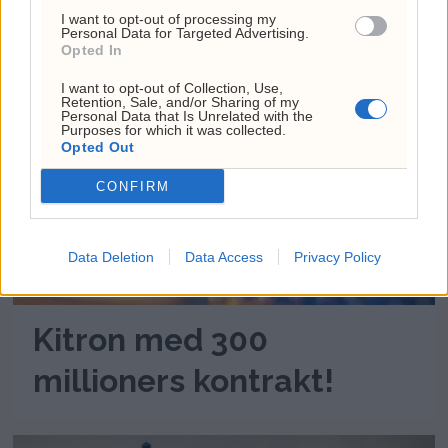
(+) Disse aksjene fikk
I want to opt-out of processing my
Personal Data for Targeted Advertising.
Opted In
høyere kursmål i dag
I want to opt-out of Collection, Use,
Retention, Sale, and/or Sharing of my
Personal Data that Is Unrelated with the
Purposes for which it was collected.
Opted Out
CONFIRM
Data Deletion
Data Access
Privacy Policy
Kitron med 300
millioners kontrakt!