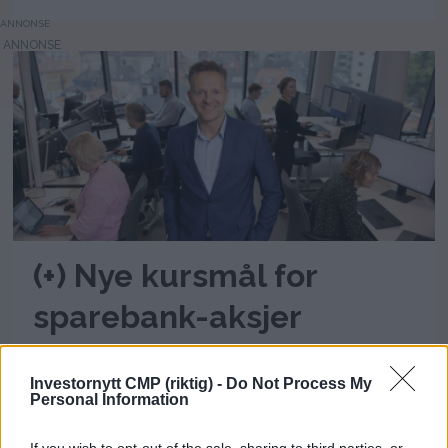
ANNONSE
(+) Nye kursmål for
sparebank-aksjer
Investornytt CMP (riktig) -
Do Not Process My
Personal Information