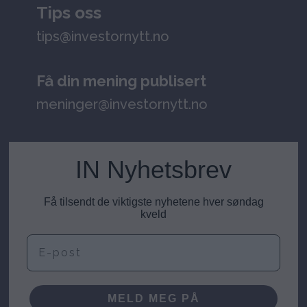
Tips oss
tips@investornytt.no
Få din mening publisert
meninger@investornytt.no
IN Nyhetsbrev
Få tilsendt de viktigste nyhetene hver søndag
kveld
E-post
MELD MEG PÅ