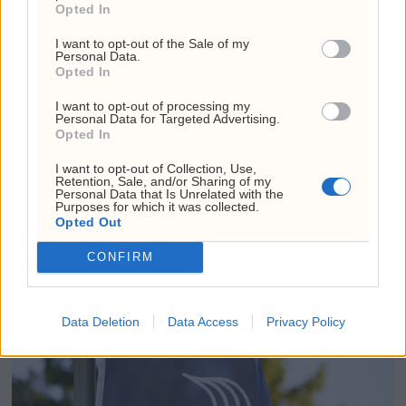
Opted In
I want to opt-out of the Sale of my
Personal Data.
Opted In
I want to opt-out of processing my
Personal Data for Targeted Advertising.
Opted In
Hydro investerer 1,65
I want to opt-out of Collection, Use,
Retention, Sale, and/or Sharing of my
Personal Data that Is Unrelated with the
milliarder i
Purposes for which it was collected.
Opted Out
aluminiumsverk på
CONFIRM
Karmøy
Data Deletion
Data Access
Privacy Policy
ANNONSE