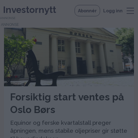
Investornytt
Abonnér
Logg inn
ANNONSE
Tag:
norsk
hydro
Forsiktig start ventes på
Oslo Børs
Equinor og ferske kvartalstall preger
åpningen, mens stabile oljepriser gir støtte