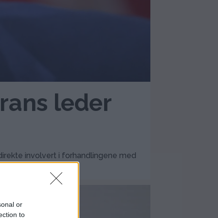
Irans leder
direkte involvert i forhandlingene med
sonal or
ection to