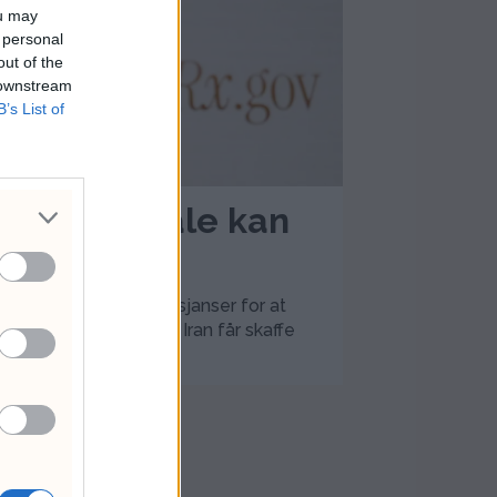
ou may
 personal
out of the
 downstream
B’s List of
n Iran-avtale kan
er det er svært gode sjanser for at
d Iran, som hindrer at Iran får skaffe