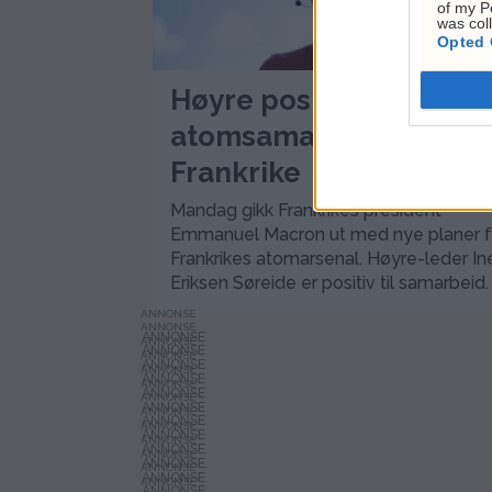
of my P
was col
Opted 
Høyre positive til
atomsamarbeid med
Frankrike
Mandag gikk Frankrikes president
Emmanuel Macron ut med nye planer f
Frankrikes atomarsenal. Høyre-leder In
Eriksen Søreide er positiv til samarbeid.
ANNONSE
ANNONSE
ANNONSE
ANNONSE
ANNONSE
ANNONSE
ANNONSE
ANNONSE
ANNONSE
ANNONSE
ANNONSE
ANNONSE
ANNONSE