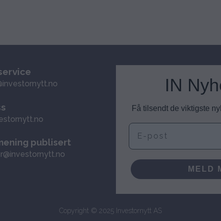
ervice
IN Nyh
investornytt.no
ss
Få tilsendt de viktigste 
estornytt.no
E-post
mening publisert
r@investornytt.no
MELD 
Copyright © 2025 Investornytt AS