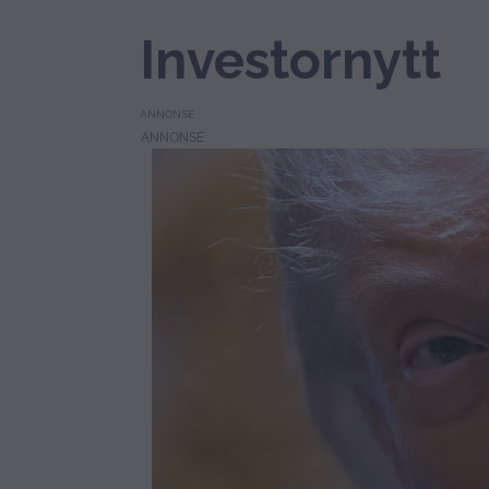
Investornytt
ANNONSE
Tag:
atomvåpen