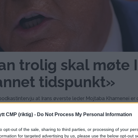
an trolig skal møte 
 annet tidspunkt»
podkastintervju at Irans øverste leder Mojtaba Khamenei er 
tt CMP (riktig) -
Do Not Process My Personal Information
to opt-out of the sale, sharing to third parties, or processing of your per
formation for targeted advertising by us, please use the below opt-out s