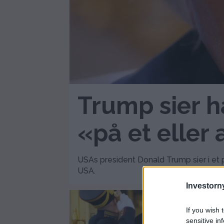
Trump sier h
«på et eller
USAs president Donald Trump sier i et 
USA.
Investorny
If you wish 
sensitive in