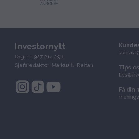
Investornytt
Kundes
kontakt@
Org. nr: 927 214 296
Sjefsredaktør: Markus N. Reitan
Tips o
tips@inv
Få din 
meninge