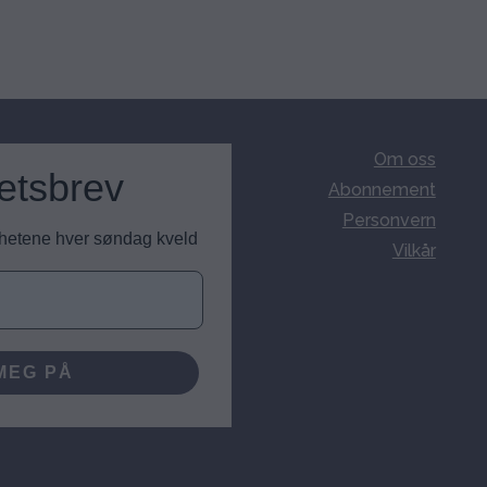
Om oss
etsbrev
Abonnement
Personvern
nyhetene hver søndag kveld
Vilkår
MEG PÅ