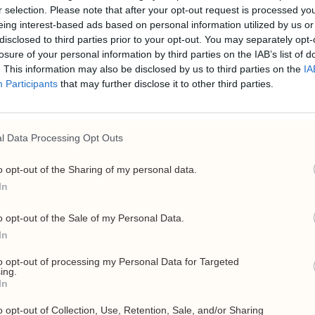
r selection. Please note that after your opt-out request is processed y
eing interest-based ads based on personal information utilized by us or
disclosed to third parties prior to your opt-out. You may separately opt-
losure of your personal information by third parties on the IAB’s list of
. This information may also be disclosed by us to third parties on the
IA
Participants
that may further disclose it to other third parties.
atomvåpen i
Trump tror e
l Data Processing Opt Outs
være nær
o opt-out of the Sharing of my personal data.
In
i Belarus har vært en del
President Donald Trump si
us og Russland, ifølge
USA kan få til en avtale me
o opt-out of the Sale of my Personal Data.
seg atomvåpen.
In
to opt-out of processing my Personal Data for Targeted
ing.
In
o opt-out of Collection, Use, Retention, Sale, and/or Sharing