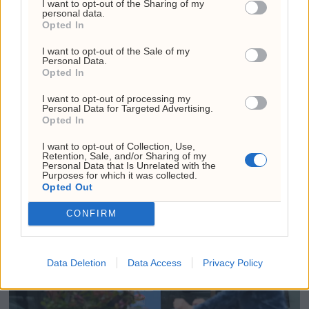
I want to opt-out of the Sharing of my
personal data.
Opted In
I want to opt-out of the Sale of my
Personal Data.
Opted In
Italia avviser Spanias
I want to opt-out of processing my
Personal Data for Targeted Advertising.
Opted In
ultimatum: Holder fast
I want to opt-out of Collection, Use,
på grensekontrollen
Retention, Sale, and/or Sharing of my
Personal Data that Is Unrelated with the
Purposes for which it was collected.
Opted Out
CONFIRM
Data Deletion
Data Access
Privacy Policy