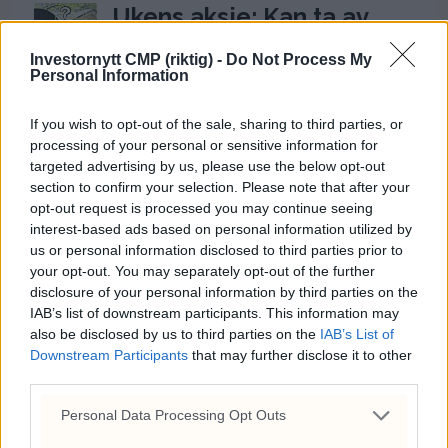
Ukens aksje: Kan ta av
etter Trumps Iran-pause
Investornytt CMP (riktig) -
Do Not Process My
Personal Information
2. august 2026 - 12:17
Frp-topp fikk kvart million
If you wish to opt-out of the sale, sharing to third parties, or
fra First House for
processing of your personal or sensitive information for
targeted advertising by us, please use the below opt-out
«Trump-VM»-podkast –
section to confirm your selection. Please note that after your
Rødts Mímir Kristjánsson
opt-out request is processed you may continue seeing
raser
interest-based ads based on personal information utilized by
us or personal information disclosed to third parties prior to
22. juli 2026 - 09:00
your opt-out. You may separately opt-out of the further
disclosure of your personal information by third parties on the
IAB’s list of downstream participants. This information may
ANNONSE
also be disclosed by us to third parties on the
IAB’s List of
Downstream Participants
that may further disclose it to other
third parties.
Personal Data Processing Opt Outs