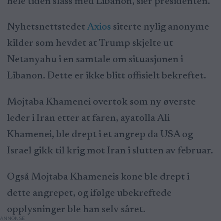
hele tiden slåss med Libanon, sier presidenten.
Nyhetsnettstedet
Axios
siterte nylig anonyme
kilder som hevdet at Trump skjelte ut
Netanyahu i en samtale om situasjonen i
Libanon. Dette er ikke blitt offisielt bekreftet.
Mojtaba Khamenei overtok som ny øverste
leder i Iran etter at faren, ayatolla Ali
Khamenei, ble drept i et angrep da USA og
Israel gikk til krig mot Iran i slutten av februar.
Også Mojtaba Khameneis kone ble drept i
dette angrepet, og ifølge ubekreftede
opplysninger ble han selv såret.
ANNONSE