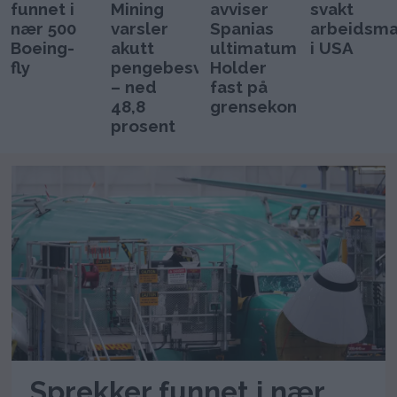
funnet i
Mining
avviser
svakt
nær 500
varsler
Spanias
arbeidsm
Boeing-
akutt
ultimatum:
i USA
fly
pengebesvær
Holder
– ned
fast på
48,8
grensekontrollen
prosent
Sprekker funnet i nær