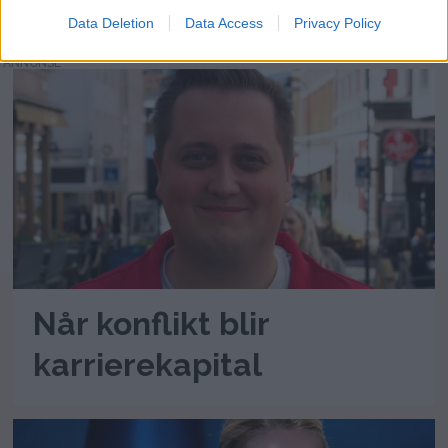
Data Deletion
Data Access
Privacy Policy
ANNONSE
Når konflikt blir
karrierekapital