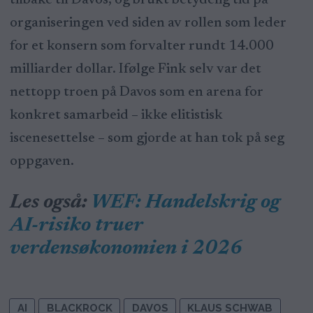
tilbake til Davos, og brukt betydelig tid på
organiseringen ved siden av rollen som leder
for et konsern som forvalter rundt 14.000
milliarder dollar. Ifølge Fink selv var det
nettopp troen på Davos som en arena for
konkret samarbeid – ikke elitistisk
iscenesettelse – som gjorde at han tok på seg
oppgaven.
Les også:
WEF: Handelskrig og
AI-risiko truer
verdensøkonomien i 2026
AI
BLACKROCK
DAVOS
KLAUS SCHWAB