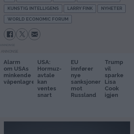
KUNSTIG INTELLIGENS
LARRY FINK
NYHETER
WORLD ECONOMIC FORUM
ANNONSE
Alarm
USA:
EU
Trump
om USAs
Hormuz-
innfører
vil
minkende
avtale
nye
sparke
våpenlagre
kan
sanksjoner
Lisa
ventes
mot
Cook
snart
Russland
igjen