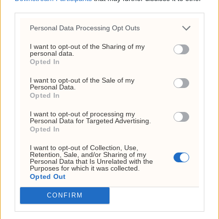
third parties.
26. juli 2026 - 12:17
Personal Data Processing Opt Outs
Circio henter RNA-
veteran til styret før
I want to opt-out of the Sharing of my
personal data.
klinisk satsing i genterapi
Opted In
4. august 2026 - 14:37
I want to opt-out of the Sale of my
Personal Data.
Ukens aksje: Kan ta av
Opted In
etter Trumps Iran-pause
I want to opt-out of processing my
Personal Data for Targeted Advertising.
2. august 2026 - 12:17
Opted In
Frp-topp fikk kvart million
I want to opt-out of Collection, Use,
Retention, Sale, and/or Sharing of my
fra First House for
Personal Data that Is Unrelated with the
Purposes for which it was collected.
«Trump-VM»-podkast –
Opted Out
Rødts Mímir Kristjánsson
CONFIRM
raser
22. juli 2026 - 09:00