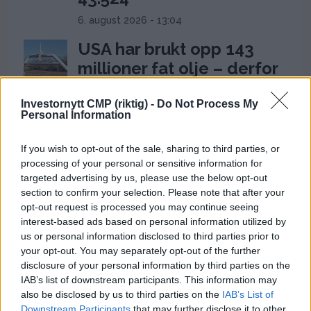
6. august 2026 - 13:04
USA har brukt opp 143
millioner fat olje – derfor
følger markedet feil tall
Investornytt CMP (riktig) -
Do Not Process My
6. august 2026 - 11:29
Personal Information
Ceuta-krisen: 60.000
If you wish to opt-out of the sale, sharing to third parties, or
migranter presser Spanias
processing of your personal or sensitive information for
grense og setter Sánchez
targeted advertising by us, please use the below opt-out
section to confirm your selection. Please note that after your
under press
opt-out request is processed you may continue seeing
31. juli 2026 - 18:08
interest-based ads based on personal information utilized by
us or personal information disclosed to third parties prior to
Hvorfor døde Olaf Tufte?
your opt-out. You may separately opt-out of the further
Hjertestans,
disclosure of your personal information by third parties on the
IAB’s list of downstream participants. This information may
vaksinespørsmål og
also be disclosed by us to third parties on the
IAB’s List of
toppidrettens risiko
Downstream Participants
that may further disclose it to other