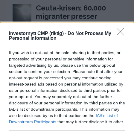
Ceuta-krisen: 60.000
migranter presser
Spanias grense og setter
Sánchez under press
Investornytt CMP (riktig) -
Do Not Process My
Personal Information
31. juli 2026 - 18:08
If you wish to opt-out of the sale, sharing to third parties, or
Circio henter RNA-
processing of your personal or sensitive information for
veteran til styret før
targeted advertising by us, please use the below opt-out
klinisk satsing i
section to confirm your selection. Please note that after your
opt-out request is processed you may continue seeing
genterapi
interest-based ads based on personal information utilized by
4. august 2026 - 14:37
us or personal information disclosed to third parties prior to
your opt-out. You may separately opt-out of the further
Snatched svarer Robert
disclosure of your personal information by third parties on the
Næss: Forsvarer
IAB’s list of downstream participants. This information may
also be disclosed by us to third parties on the
IAB’s List of
verdsettelse på 59,9
Downstream Participants
that may further disclose it to other
millioner
third parties.