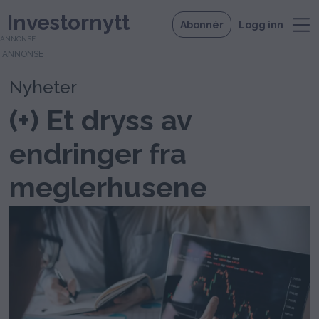
Investornytt
Abonnér
Logg inn
ANNONSE
Nyheter
(+) Et dryss av
endringer fra
meglerhusene