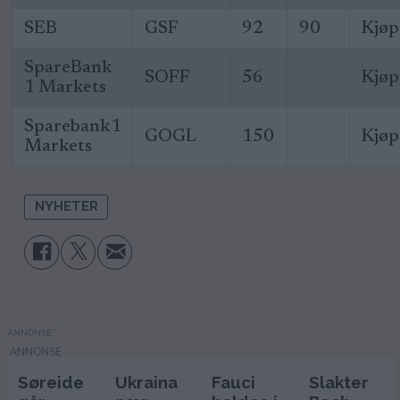
SEB
GSF
92
90
Kjøp
SpareBank
SOFF
56
Kjøp
1 Markets
Sparebank1
GOGL
150
Kjøp
Markets
NYHETER
ANNONSE
Søreide
Ukraina
Fauci
Slakter