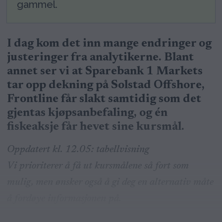
gammel.
I dag kom det inn mange endringer og
justeringer fra analytikerne. Blant
annet ser vi at Sparebank 1 Markets
tar opp dekning på Solstad Offshore,
Frontline får slakt samtidig som det
gjentas kjøpsanbefaling, og én
fiskeaksje får hevet sine kursmål.
Oppdatert kl. 12.05: tabellvisning
Vi prioriterer å få ut kursmålene så fort som
mulig, men ønsker også å gi deg en alternativ måte
å fordøye informasjonen på.