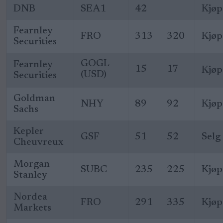
DNB
SEA1
42
Kjøp
Fearnley
FRO
313
320
Kjøp
Securities
GOGL
Fearnley
15
17
Kjøp
(USD)
Securities
Goldman
NHY
89
92
Kjøp
Sachs
Kepler
GSF
51
52
Selg
Cheuvreux
Morgan
SUBC
235
225
Kjøp
Stanley
Nordea
FRO
291
335
Kjøp
Markets