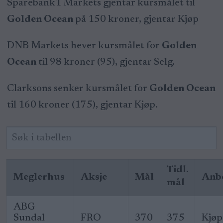
Sparebank1 Markets gjentar kursmålet til
Golden Ocean
på 150 kroner, gjentar Kjøp
DNB Markets hever kursmålet for
Golden
Ocean
til 98 kroner (95), gjentar Selg.
Clarksons senker kursmålet for
Golden Ocean
til 160 kroner (175), gjentar Kjøp.
Tidl.
Meglerhus
Aksje
Mål
Anbe
mål
ABG
Sundal
FRO
370
375
Kjøp