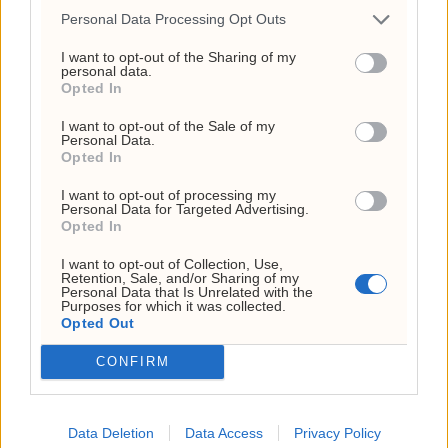
28. juli 2026 - 11:11
Personal Data Processing Opt Outs
Ukens aksje: Kan ta av
I want to opt-out of the Sharing of my
etter Trumps Iran-pause
personal data.
Opted In
2. august 2026 - 12:17
I want to opt-out of the Sale of my
Personal Data.
USA har brukt opp 143
Opted In
millioner fat olje –
I want to opt-out of processing my
derfor følger markedet
Personal Data for Targeted Advertising.
Opted In
feil tall
I want to opt-out of Collection, Use,
6. august 2026 - 11:29
Retention, Sale, and/or Sharing of my
Personal Data that Is Unrelated with the
Purposes for which it was collected.
ANNONSE
Opted Out
CONFIRM
Data Deletion
Data Access
Privacy Policy