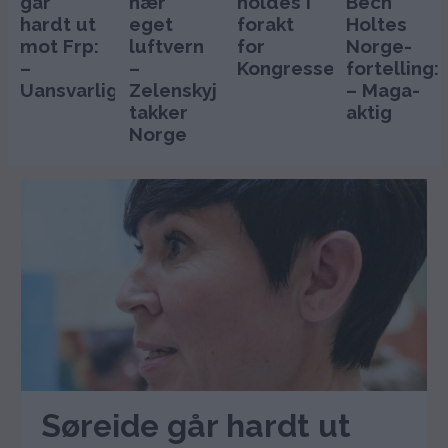
går
nær
holdes i
Bech
hardt ut
eget
forakt
Holtes
mot Frp:
luftvern
for
Norge-
–
–
Kongressen
fortelling:
Uansvarlig
Zelenskyj
– Maga-
takker
aktig
Norge
Søreide går hardt ut