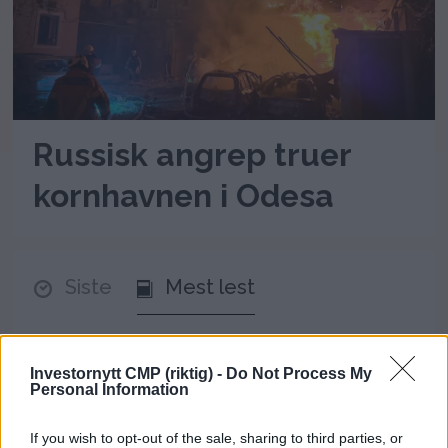
Russisk angrep truer
kornhavnen i Odesa
Siste
Mest lest
MEST LESTE ARTIKLER
Investornytt CMP (riktig) -
Do Not Process My
Personal Information
Lubna Jafferys VM-reise
kostet 136.778 kroner –
If you wish to opt-out of the sale, sharing to third parties, or