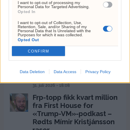
klinisk satsing i genterapi
I want to opt-out of processing my
Personal Data for Targeted Advertising.
4. august 2026 - 14:37
Opted In
Ukens aksje: Kan ta av
I want to opt-out of Collection, Use,
Retention, Sale, and/or Sharing of my
etter Trumps Iran-pause
Personal Data that Is Unrelated with the
Purposes for which it was collected.
Opted Out
2. august 2026 - 12:17
Ceuta-krisen: 60.000
CONFIRM
migranter presser Spanias
grense og setter Sánchez
Data Deletion
Data Access
Privacy Policy
under press
31. juli 2026 - 18:08
Frp-topp fikk kvart million
fra First House for
«Trump-VM»-podkast –
Rødts Mímir Kristjánsson
raser