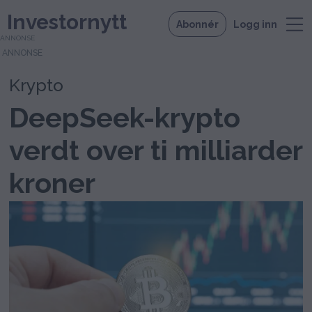
Investornytt
Abonnér
Logg inn
ANNONSE
Krypto
DeepSeek-krypto
verdt over ti milliarder
kroner