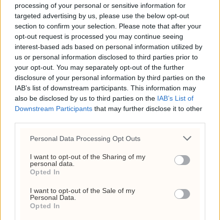
Anne Lindboe brukte
processing of your personal or sensitive information for
43.524
targeted advertising by us, please use the below opt-out
section to confirm your selection. Please note that after your
6. august 2026 - 13:04
opt-out request is processed you may continue seeing
interest-based ads based on personal information utilized by
USA har brukt opp 143
us or personal information disclosed to third parties prior to
millioner fat olje – derfor
your opt-out. You may separately opt-out of the further
disclosure of your personal information by third parties on the
følger markedet feil tall
IAB’s list of downstream participants. This information may
6. august 2026 - 11:29
also be disclosed by us to third parties on the
IAB’s List of
Downstream Participants
that may further disclose it to other
Hvorfor døde Olaf Tufte?
third parties.
Hjertestans,
Personal Data Processing Opt Outs
vaksinespørsmål og
toppidrettens risiko
I want to opt-out of the Sharing of my
personal data.
Opted In
26. juli 2026 - 12:17
I want to opt-out of the Sale of my
Circio henter RNA-
Personal Data.
veteran til styret før
Opted In