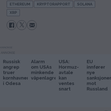
ETHEREUM
KRYPTORAPPORT
SOLANA
XRP
ANNONSE
Russisk
Alarm
USA:
EU
angrep
om USAs
Hormuz-
innfører
truer
minkende
avtale
nye
kornhavnen
våpenlagre
kan
sanksjone
i Odesa
ventes
mot
snart
Russland