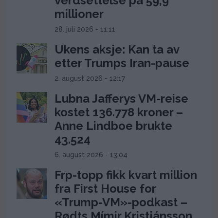
verdsettelse på 59,9
millioner
28. juli 2026 - 11:11
Ukens aksje: Kan ta av
etter Trumps Iran-pause
2. august 2026 - 12:17
Lubna Jafferys VM-reise
kostet 136.778 kroner –
Anne Lindboe brukte
43.524
6. august 2026 - 13:04
Frp-topp fikk kvart million
fra First House for
«Trump-VM»-podkast –
Rødts Mímir Kristjánsson