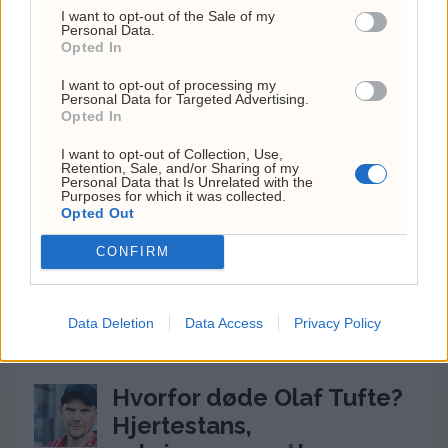
I want to opt-out of the Sale of my
Personal Data.
Opted In
I want to opt-out of processing my
Personal Data for Targeted Advertising.
Ukraina nær eget
Opted In
luftvern – Zelenskyj
I want to opt-out of Collection, Use,
Retention, Sale, and/or Sharing of my
takker Norge
Personal Data that Is Unrelated with the
Purposes for which it was collected.
Opted Out
CONFIRM
Siste
Mest lest
Data Deletion
Data Access
Privacy Policy
MEST LESTE ARTIKLER
Hvorfor døde Olaf Tufte?
Hjertestans,