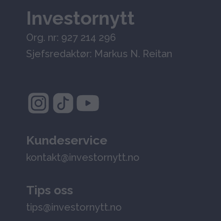
Investornytt
Org. nr: 927 214 296
Sjefsredaktør: Markus N. Reitan
Kundeservice
kontakt@investornytt.no
Tips oss
tips@investornytt.no