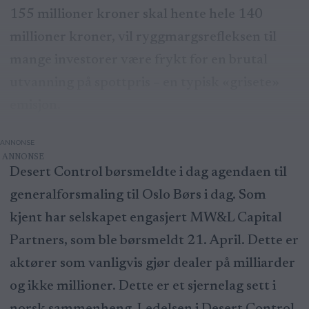
155 millioner kroner skal hente hele 140
millioner kroner, vil ryggmargsrefleksen til
mange investorer være frykt for en brutal
utvanning på spottpris – en typisk «grisete»
emisjon.
ANNONSE
Desert Control børsmeldte i dag agendaen til
generalforsmaling til Oslo Børs i dag. Som
kjent har selskapet engasjert MW&L Capital
Partners, som ble børsmeldt 21. April. Dette er
aktører som vanligvis gjør dealer på milliarder
og ikke millioner. Dette er et sjernelag sett i
norsk sammenheng. Ledelsen i Desert Control