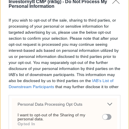
Investornytt CMP (riktig) -
Do Not Process My
Personal Information
If you wish to opt-out of the sale, sharing to third parties, or
ANNONSE
processing of your personal or sensitive information for
targeted advertising by us, please use the below opt-out
Bergen
Russisk
Alarm
USA:
section to confirm your selection. Please note that after your
drukner i
angrep
om USAs
Hormuz-
opt-out request is processed you may continue seeing
interest-based ads based on personal information utilized by
årets
truer
minkende
avtale
us or personal information disclosed to third parties prior to
våteste
kornhavnen
våpenlagre
kan
your opt-out. You may separately opt-out of the further
døgn
i Odesa
ventes
disclosure of your personal information by third parties on the
snart
IAB’s list of downstream participants. This information may
also be disclosed by us to third parties on the
IAB’s List of
Downstream Participants
that may further disclose it to other
third parties.
Personal Data Processing Opt Outs
I want to opt-out of the Sharing of my
personal data.
Opted In