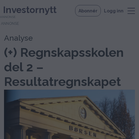
Investornytt
Abonnér
Logg inn
ANNONSE
Analyse
(+) Regnskapsskolen
del 2 –
Resultatregnskapet