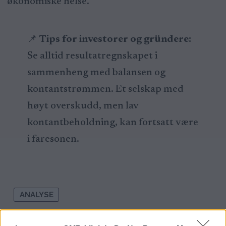
økonomiske helse.
📌
Tips for investorer og gründere:
Se alltid resultatregnskapet i
sammenheng med balansen og
kontantstrømmen. Et selskap med
høyt overskudd, men lav
kontantbeholdning, kan fortsatt være
i faresonen.
ANALYSE