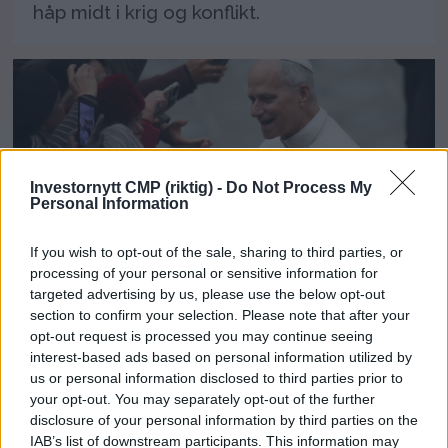
håp midt i krig og konflikt.
Investornytt CMP (riktig) -
Do Not Process My
Personal Information
If you wish to opt-out of the sale, sharing to third parties, or
processing of your personal or sensitive information for
Pave Leo: Krig er på
targeted advertising by us, please use the below opt-out
moten igjen
section to confirm your selection. Please note that after your
opt-out request is processed you may continue seeing
interest-based ads based on personal information utilized by
Krig er på moten igjen, sier pave Leo i en
us or personal information disclosed to third parties prior to
tale der han advarer mot sabelrasling og
your opt-out. You may separately opt-out of the further
en svekkelse av dialog og
disclosure of your personal information by third parties on the
IAB’s list of downstream participants. This information may
multilateralisme.