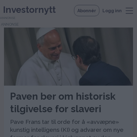
Investornytt
Abonnér
Logg inn
ANNONSE
Tag:
vatikanet
Paven ber om historisk
tilgivelse for slaveri
Pave Frans tar til orde for å «avvæpne»
kunstig intelligens (KI) og advarer om nye