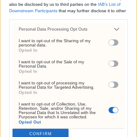
also be disclosed by us to third parties on the
IAB’s List of
Downstream Participants
that may further disclose it to other
ANNONSE
ANNONSE
third parties.
ANNONSE
ANNONSE
Personal Data Processing Opt Outs
ANNONSE
ANNONSE
ANNONSE
I want to opt-out of the Sharing of my
ANNONSE
personal data.
ANNONSE
Opted In
ANNONSE
ANNONSE
I want to opt-out of the Sale of my
ANNONSE
Personal Data.
ANNONSE
Opted In
I want to opt-out of processing my
Personal Data for Targeted Advertising.
Opted In
I want to opt-out of Collection, Use,
Retention, Sale, and/or Sharing of my
Personal Data that Is Unrelated with the
Purposes for which it was collected.
Opted Out
Investornytt
CONFIRM