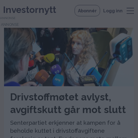
Investornytt
Abonnér
Logg inn
ANNONSE
Tag:
trygve
slagsvold
vedum
Drivstoffmøtet avlyst,
avgiftskutt går mot slutt
Senterpartiet erkjenner at kampen for å
beholde kuttet i drivstoffavgiftene