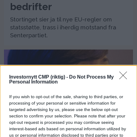
bedrifter
Stortinget sier ja til nye EU-regler om
statsstøtte, trass i iherdig motstand fra
Senterpartiet.
Investornytt CMP (riktig) -
Do Not Process My
Personal Information
If you wish to opt-out of the sale, sharing to third parties, or
processing of your personal or sensitive information for
targeted advertising by us, please use the below opt-out
Høyre sier nei til mer
section to confirm your selection. Please note that after your
opt-out request is processed you may continue seeing
billig bensin
interest-based ads based on personal information utilized by
us or personal information disclosed to third parties prior to