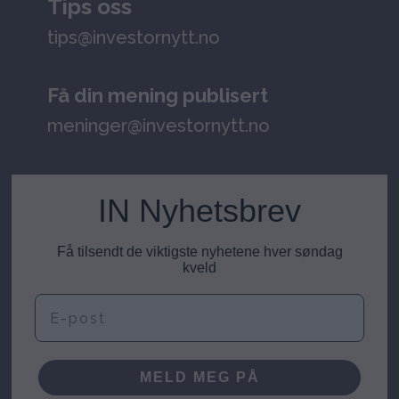
Tips oss
tips@investornytt.no
Få din mening publisert
meninger@investornytt.no
IN Nyhetsbrev
Få tilsendt de viktigste nyhetene hver søndag
kveld
E-post
MELD MEG PÅ