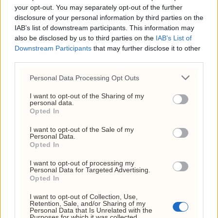
your opt-out. You may separately opt-out of the further
Høyre-leder Ine Eriksen Søreide vil ikke
disclosure of your personal information by third parties on the
forlenge avgiftskutt på diesel og bensin til
IAB’s list of downstream participants. This information may
høsten. I stedet vil hun ha lavere skatter.
also be disclosed by us to third parties on the
IAB’s List of
Downstream Participants
that may further disclose it to other
third parties.
Personal Data Processing Opt Outs
I want to opt-out of the Sharing of my
personal data.
Opted In
I want to opt-out of the Sale of my
Personal Data.
Opted In
Vedum: Stoltenberg må
I want to opt-out of processing my
Personal Data for Targeted Advertising.
Opted In
kutte mer på
I want to opt-out of Collection, Use,
dieselavgiftene
Retention, Sale, and/or Sharing of my
Personal Data that Is Unrelated with the
Purposes for which it was collected.