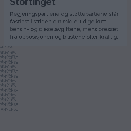
Stortinget
Regjeringspartiene og støttepartiene står
fastlåst i striden om midlertidige kutt i
bensin- og dieselavgiftene, mens presset
fra opposisjonen og bilistene øker kraftig.
ANNONSE
ANNONSE
ANNONSE
ANNONSE
ANNONSE
ANNONSE
ANNONSE
ANNONSE
ANNONSE
ANNONSE
ANNONSE
ANNONSE
ANNONSE