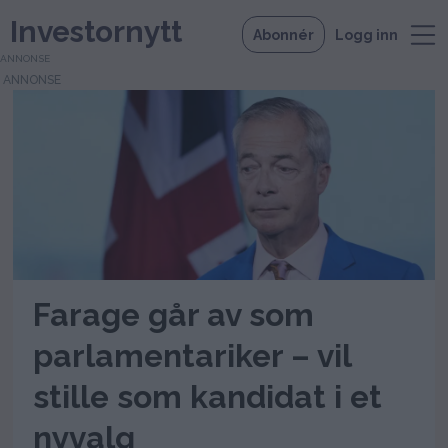
Investornytt
Abonnér
Logg inn
ANNONSE
Tag:
reform
uk
Farage går av som
parlamentariker – vil
stille som kandidat i et
nyvalg