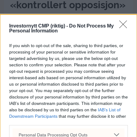
«kontrollert opposisjon»
Mens Nigel Farage rir på rekordmålinger,
går Rupert Lowe til frontalangrep mot
Investornytt CMP (riktig) -
Do Not Process My
Personal Information
Reform-lederen og kaller ham
«kontrollert opposisjon». Nå kan
If you wish to opt-out of the sale, sharing to third parties, or
høyresidens borgerkrig ende med å
processing of your personal or sensitive information for
sende Labour-stjernen Andy Burnham
targeted advertising by us, please use the below opt-out
tilbake til Westminster – og kanskje helt til
section to confirm your selection. Please note that after your
opt-out request is processed you may continue seeing
Downing Street.
interest-based ads based on personal information utilized by
us or personal information disclosed to third parties prior to
ANNONSE
ANNONSE
your opt-out. You may separately opt-out of the further
ANNONSE
disclosure of your personal information by third parties on the
ANNONSE
IAB’s list of downstream participants. This information may
ANNONSE
ANNONSE
also be disclosed by us to third parties on the
IAB’s List of
ANNONSE
Downstream Participants
that may further disclose it to other
ANNONSE
third parties.
ANNONSE
ANNONSE
ANNONSE
Personal Data Processing Opt Outs