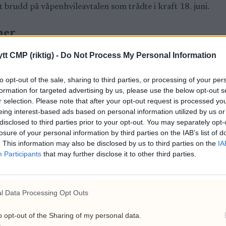
t brudd på våpenhvileavtalen som trådte i kraft 18. juni.
ner
er revolusjonsgarden i Iran at de har skutt både raketter 
tt CMP (riktig) -
Do Not Process My Personal Information
.
to opt-out of the sale, sharing to third parties, or processing of your per
formation for targeted advertising by us, please use the below opt-out s
t ble satt inn mot et fiendtlig rakett- og droneangrep tidli
r selection. Please note that after your opt-out request is processed y
 ble aktivert, uten å gå nærmere inn på hva slags trussel de 
eing interest-based ads based on personal information utilized by us or
edier.
disclosed to third parties prior to your opt-out. You may separately opt-
losure of your personal information by third parties on the IAB’s list of
. This information may also be disclosed by us to third parties on the
IA
Participants
that may further disclose it to other third parties.
DET
IRAN
NTB
NYHETER
USA
UTENRIKS
l Data Processing Opt Outs
o opt-out of the Sharing of my personal data.