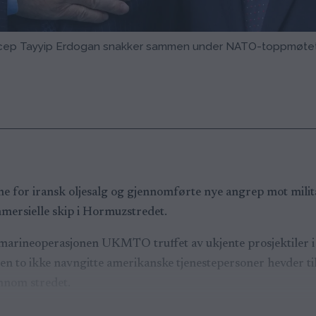
ecep Tayyip Erdogan snakker sammen under NATO-toppmøte
ne for iransk oljesalg og gjennomførte nye angrep mot militæ
mmersielle skip i Hormuzstredet.
e marineoperasjonen UKMTO truffet av ukjente prosjektiler 
men to ikke navngitte amerikanske tjenestepersoner hevder ti
ennom stredet.