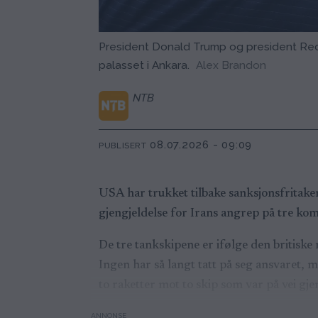
President Donald Trump og president R
palasset i Ankara.
Alex Brandon
NTB
08.07.2026 - 09:09
PUBLISERT
USA har trukket tilbake sanksjonsfritake
gjengjeldelse for Irans angrep på tre ko
De tre tankskipene er ifølge den britisk
Ingen har så langt tatt på seg ansvaret, 
to raketter mot to skip som var på vei gj
ANNONSE