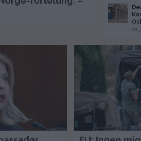
Norge-fortelling: –
De
Ka
Os
28. 
bassadør
EU: Ingen mig