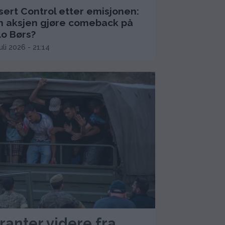
sert Control etter emisjonen:
n aksjen gjøre comeback på
lo Børs?
juli 2026 - 21:14
ranter videre fra