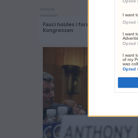
Opted 
ANNONSE
I want t
Opted 
Fauci holdes i forakt for
Slak
Kongressen
fort
I want 
Advertis
Opted 
I want t
of my P
was col
Opted 