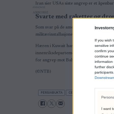
Iran sier USAs siste angrep er et åpenbar
ANNONSE
Svarte med raketter og dro
Som svar på de amerikanske angrepene si
Investorny
militærinstallasjoner i Bahrain og Kuwait
If you wish 
sensitive in
Hæren i Kuwait har bekreftet at luftverne
confirm you
innenriksdepartementet på X at flyalarmen
continue se
for angrep mot Bahrain, ifølge statlige m
information 
further disc
(©NTB)
participants
Downstream 
PERSIABUKTA
CENTCOM
HORMUZSTRE
Persona
I want t