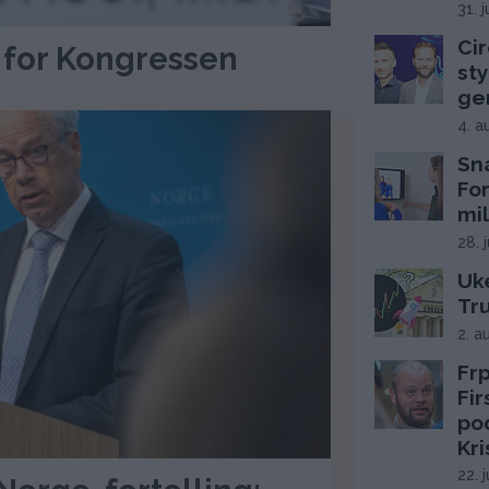
31. 
Cir
t for Kongressen
sty
ge
4. a
Sn
Fo
mil
28. 
Uke
Tr
2. a
Frp
Fi
po
Kri
22. 