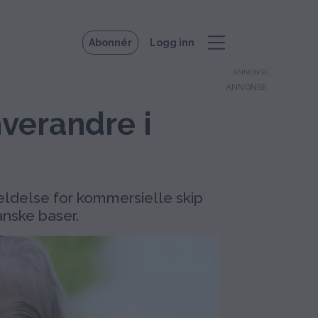
Abonnér
Logg inn
ANNONSE
verandre i
eldelse for kommersielle skip
anske baser.