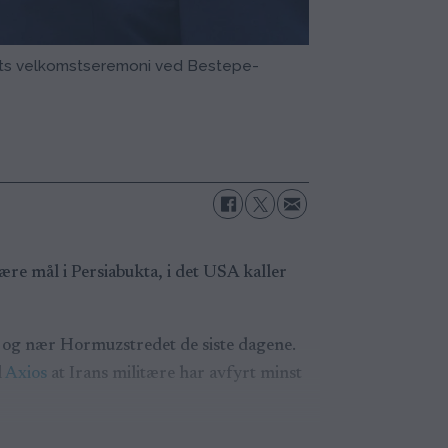
ts velkomstseremoni ved Bestepe-
re mål i Persiabukta, i det USA kaller
i og nær Hormuzstredet de siste dagene.
l
Axios
at Irans militære har avfyrt minst