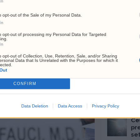
In
o opt-out of the Sale of my Personal Data.
In
ter Bech Holtes Norge-
Sparket Ukraina-ambass
elling: – Maga-aktig
etterforskes for korrupsj
to opt-out of processing my Personal Data for Targeted
ing.
In
o opt-out of Collection, Use, Retention, Sale, and/or Sharing
Siste
ersonal Data that Is Unrelated with the Purposes for which it
lected.
Out
MEST LESTE A
CONFIRM
Hv
Hj
top
Data Deletion
Data Access
Privacy Policy
26. 
Ce
pr
se