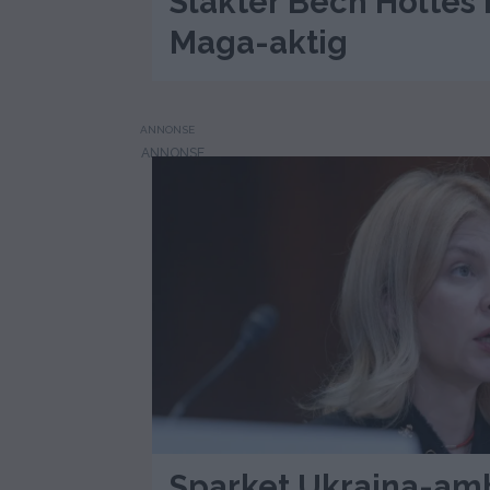
Slakter Bech Holtes 
Maga-aktig
ANNONSE
Sparket Ukraina-am