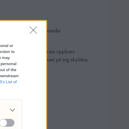
og droner mot 85 amerikanske
sonal or
ection to
g onsdag morgen. I Bahrain opplyste
ou may
sto overfor. Iran har tatt på seg skylden
 personal
out of the
 downstream
B’s List of