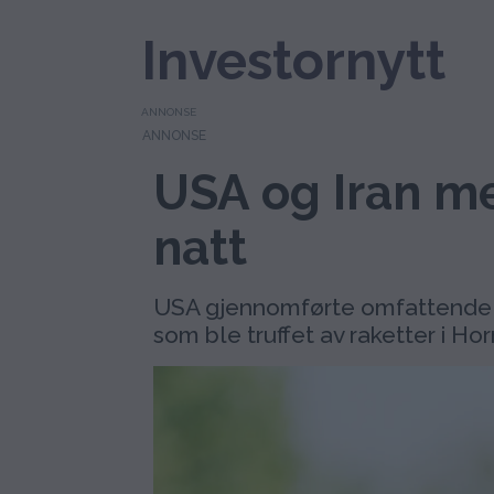
Investornytt
ANNONSE
USA og Iran m
natt
USA gjennomførte omfattende an
som ble truffet av raketter i H