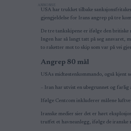
USA har trukket tilbake sanksjonsfritake
gjengjeldelse for Irans angrep på tre ko
De tre tankskipene er ifølge den britisk
Ingen har så langt tatt på seg ansvaret, 
to raketter mot to skip som var på vei gj
Angrep 80 mål
USAs midtøstenkommando, også kjent som 
– Iran har utvist en ubegrunnet og farli
Ifølge Centcom inkluderer målene luftv
Iranske medier sier det er hørt eksplosj
truffet et havneanlegg, ifølge de iranske