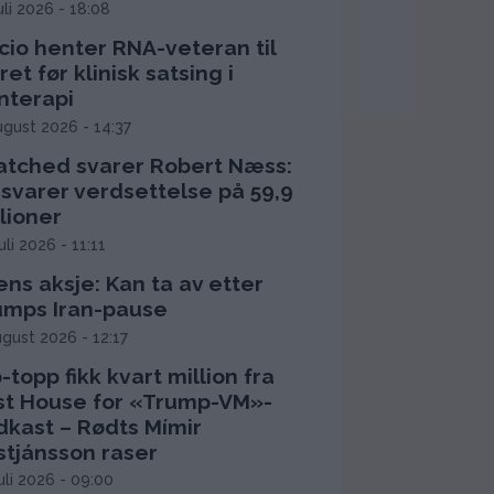
juli 2026 - 18:08
cio henter RNA-veteran til
ret før klinisk satsing i
nterapi
ugust 2026 - 14:37
atched svarer Robert Næss:
rsvarer verdsettelse på 59,9
lioner
juli 2026 - 11:11
ns aksje: Kan ta av etter
umps Iran-pause
ugust 2026 - 12:17
-topp fikk kvart million fra
rst House for «Trump-VM»-
dkast – Rødts Mímir
stjánsson raser
juli 2026 - 09:00