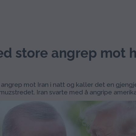
ed store angrep mot h
grep mot Iran i natt og kaller det en gjengj
ormuzstredet. Iran svarte med å angripe amerik