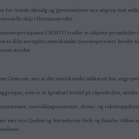
ne for iransk oljesalg og gjennomførte nye angrep mot militæ
mmersielle skip i Hormuzstredet.
e marineoperasjonen UKMTO truffet av ukjente prosjektiler 
men to ikke navngitte amerikanske tjenestepersoner hevder ti
ennom stredet.
Centcom, sier at det amerikanske militæret har angrepet 80
g aggresjon, som er et åpenbart brudd på våpenhvilen, uttale
ernsystemer, overvåkingssystemer, drone- og rakettoppskyt
oner nær øya Qeshm og havnebyene Sirik og Bandar Abbas sør i
 mediene.