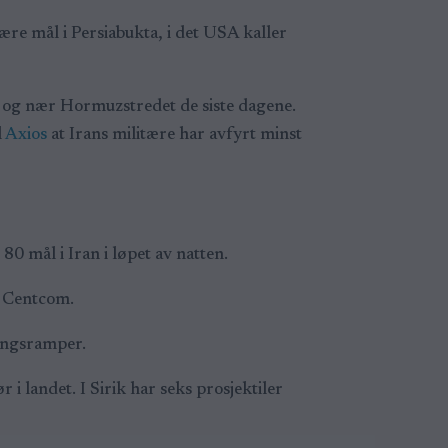
re mål i Persiabukta, i det USA kaller
i og nær Hormuzstredet de siste dagene.
l
Axios
at Irans militære har avfyrt minst
 mål i Iran i løpet av natten.
r Centcom.
ingsramper.
 landet. I Sirik har seks prosjektiler