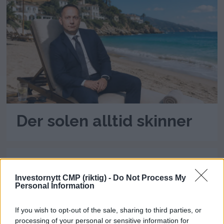
Der solen alltid skinner
Siste
Mest lest
Investornytt CMP (riktig) -
Do Not Process My
Personal Information
MEST LESTE ARTIKLER
If you wish to opt-out of the sale, sharing to third parties, or
processing of your personal or sensitive information for
Lubna Jafferys VM-reise