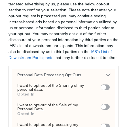
targeted advertising by us, please use the below opt-out
kostet 136.778 kroner –
section to confirm your selection. Please note that after your
Anne Lindboe brukte
opt-out request is processed you may continue seeing
interest-based ads based on personal information utilized by
43.524
us or personal information disclosed to third parties prior to
6. august 2026 - 13:04
your opt-out. You may separately opt-out of the further
disclosure of your personal information by third parties on the
USA har brukt opp 143
IAB’s list of downstream participants. This information may
millioner fat olje – derfor
also be disclosed by us to third parties on the
IAB’s List of
Downstream Participants
that may further disclose it to other
følger markedet feil tall
third parties.
6. august 2026 - 11:29
Personal Data Processing Opt Outs
Hvorfor døde Olaf Tufte?
I want to opt-out of the Sharing of my
Hjertestans,
personal data.
Opted In
vaksinespørsmål og
toppidrettens risiko
I want to opt-out of the Sale of my
Personal Data.
26. juli 2026 - 12:17
Opted In
Circio henter RNA-
I want to opt-out of processing my