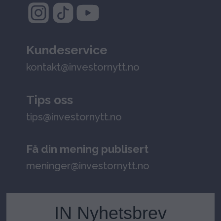
Kundeservice
kontakt@investornytt.no
Tips oss
tips@investornytt.no
Få din mening publisert
meninger@investornytt.no
IN Nyhetsbrev