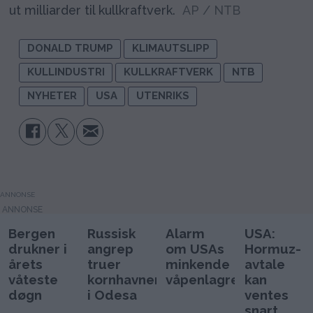
ut milliarder til kullkraftverk.
AP / NTB
DONALD TRUMP
KLIMAUTSLIPP
KULLINDUSTRI
KULLKRAFTVERK
NTB
NYHETER
USA
UTENRIKS
ANNONSE
Bergen
Russisk
Alarm
USA:
drukner i
angrep
om USAs
Hormuz-
årets
truer
minkende
avtale
våteste
kornhavnen
våpenlagre
kan
døgn
i Odesa
ventes
snart