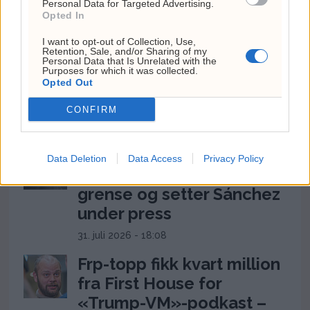
Personal Data for Targeted Advertising.
veteran til styret før
Opted In
klinisk satsing i genterapi
I want to opt-out of Collection, Use,
Retention, Sale, and/or Sharing of my
4. august 2026 - 14:37
Personal Data that Is Unrelated with the
Purposes for which it was collected.
Ukens aksje: Kan ta av
Opted Out
etter Trumps Iran-pause
CONFIRM
2. august 2026 - 12:17
Ceuta-krisen: 60.000
Data Deletion
Data Access
Privacy Policy
migranter presser Spanias
grense og setter Sánchez
under press
31. juli 2026 - 18:08
Frp-topp fikk kvart million
fra First House for
«Trump-VM»-podkast –