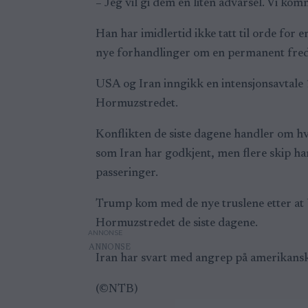
– Jeg vil gi dem en liten advarsel. Vi kom
Han har imidlertid ikke tatt til orde for e
nye forhandlinger om en permanent fred
USA og Iran inngikk en intensjonsavtale 1
Hormuzstredet.
Konflikten de siste dagene handler om hvil
som Iran har godkjent, men flere skip har 
passeringer.
Trump kom med de nye truslene etter at USA
Hormuzstredet de siste dagene.
ANNONSE
Iran har svart med angrep på amerikanske
(©NTB)