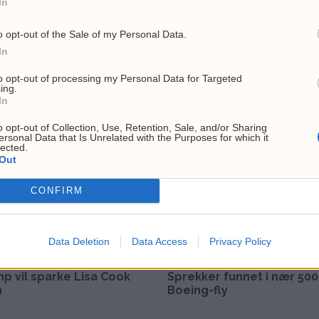
In
o opt-out of the Sale of my Personal Data.
In
to opt-out of processing my Personal Data for Targeted
ing.
In
o opt-out of Collection, Use, Retention, Sale, and/or Sharing
toppmøtet i Ankara onsdag. Skjult bak Trump står generalse
ersonal Data that Is Unrelated with the Purposes for which it
lected.
Out
CONFIRM
KHARG-ØYA
NTB
NYHETER
OLJE
USA
UTENRIKS
Data Deletion
Data Access
Privacy Policy
p vil sparke Lisa Cook
Sprekker funnet i nær 500
n
Boeing-fly