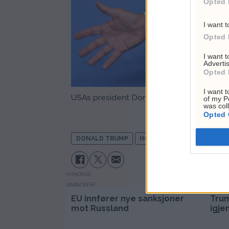
Opted 
I want t
Opted 
I want 
Advertis
Opted 
I want t
USAs president Donald Trump under Nato-
of my P
was col
Opted 
DONALD TRUMP
HORMUZSTREDET
IRAN
ANNONSE
EU innfører nye sanksjoner
Trum
mot Russland
igje