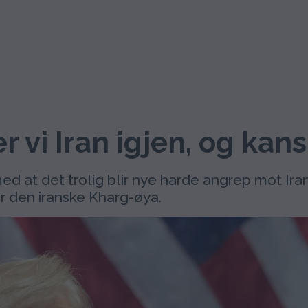
r vi Iran igjen, og kans
d at det trolig blir nye harde angrep mot Ira
er den iranske Kharg-øya.