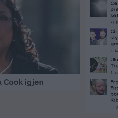
Ce
pr
se
31. 
Cir
sty
ge
4. a
Uke
Tr
2. a
a Cook igjen
Frp
Fi
po
Kri
22. 