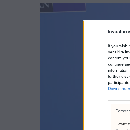
Investorny
If you wish 
sensitive in
confirm you
continue se
information 
further disc
participants
Downstream 
Persona
I want t