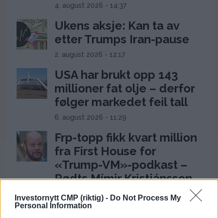
4. august 2026 - 14:37
Ukens aksje: Kan ta av
etter Trumps Iran-pause
2. august 2026 - 12:17
USA har brukt opp 143
millioner fat olje – derfor
følger markedet feil tall
6. august 2026 - 11:29
Frp-topp fikk kvart million
fra First House for
«Trump-VM»-podkast –
Rødts Mímir Kristjánsson
raser
Investornytt CMP (riktig) -
Do Not Process My
Personal Information
22. juli 2026 - 09:00