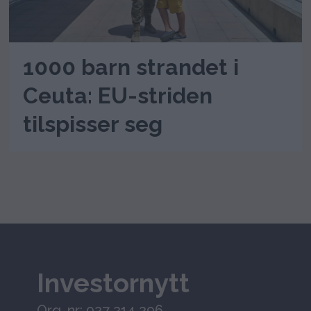
1000 barn strandet i
Ceuta: EU-striden
tilspisser seg
Investornytt
Org. nr: 927 214 296