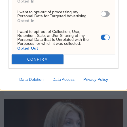
Opted In
I want to opt-out of processing my
Personal Data for Targeted Advertising.
Opted In
I want to opt-out of Collection, Use,
Retention, Sale, and/or Sharing of my
Personal Data that Is Unrelated with the
Purposes for which it was collected.
Opted Out
Slakter Bech Holtes
CONFIRM
Norge-fortelling: –
Data Deletion
Data Access
Privacy Policy
Maga-aktig