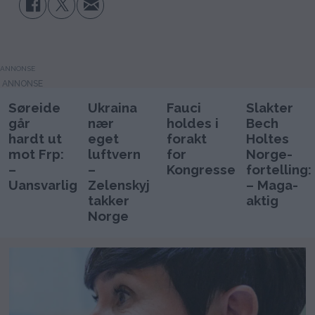
ANNONSE
Søreide
Ukraina
Fauci
Slakter
går
nær
holdes i
Bech
hardt ut
eget
forakt
Holtes
mot Frp:
luftvern
for
Norge-
–
–
Kongressen
fortelling:
Uansvarlig
Zelenskyj
– Maga-
takker
aktig
Norge