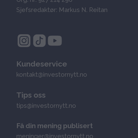
Sjefsredaktør: Markus N. Reitan
Kundeservice
kontakt@investornytt.no
Tips oss
tips@investornytt.no
Få din mening publisert
meninger@investornytt.no