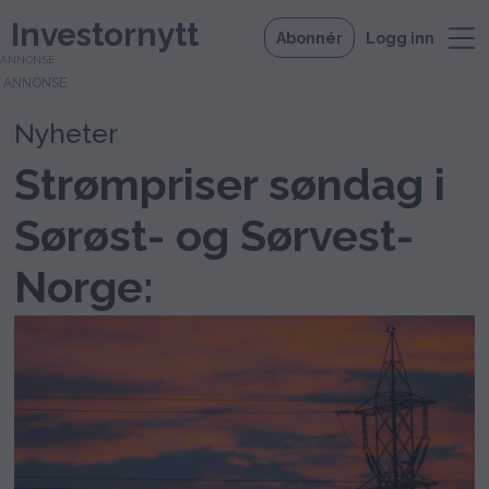
Investornytt
Abonnér
Logg inn
ANNONSE
Nyheter
Strømpriser søndag i
Sørøst- og Sørvest-
Norge: