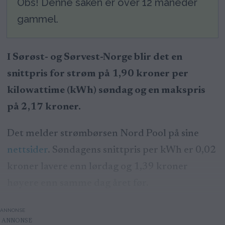
Obs! Denne saken er over 12 måneder
gammel.
I Sørøst- og Sørvest-Norge blir det en
snittpris for strøm på 1,90 kroner per
kilowattime (kWh) søndag og en makspris
på 2,17 kroner.
Det melder strømbørsen Nord Pool på sine
nettsider
. Søndagens snittpris per kWh er 0,02
kroner lavere enn lørdag og 1,39 kroner
høyere enn samme dag året før.
ANNONSE