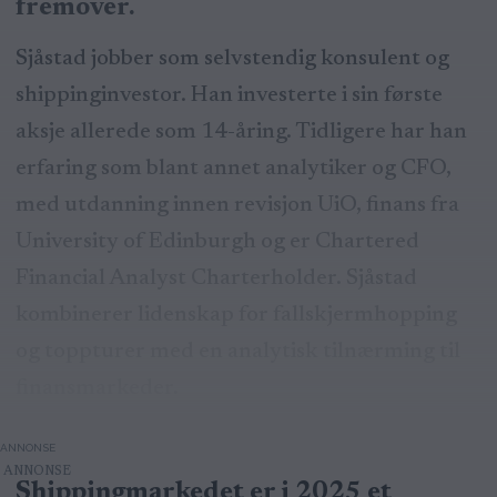
fremover.
Sjåstad jobber som selvstendig konsulent og
shippinginvestor. Han investerte i sin første
aksje allerede som 14-åring. Tidligere har han
erfaring som blant annet analytiker og CFO,
med utdanning innen revisjon UiO, finans fra
University of Edinburgh og er Chartered
Financial Analyst Charterholder. Sjåstad
kombinerer lidenskap for fallskjermhopping
og toppturer med en analytisk tilnærming til
finansmarkeder.
ANNONSE
Shippingmarkedet er i 2025 et