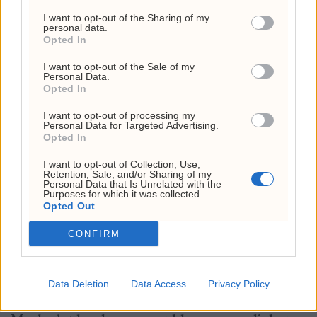
I want to opt-out of the Sharing of my
kan skade hele bransjens omdømme.
personal data.
Opted In
— Sanksjonene mot Russland har hatt en
I want to opt-out of the Sale of my
Personal Data.
effekt, men kanskje ikke i like stor grad som
Opted In
man skulle tro. Det finnes alltid kreative måter
I want to opt-out of processing my
Personal Data for Targeted Advertising.
å omgå restriksjoner på, sier han.
Opted In
I want to opt-out of Collection, Use,
For den russiske økonomien er olje- og
Retention, Sale, and/or Sharing of my
Personal Data that Is Unrelated with the
gassinntektene svært viktige. India er et av
Purposes for which it was collected.
Opted Out
landene som fortsatt har importert råolje fra
CONFIRM
Russland etter invasjonen av Ukraina i 2022,
mot en pen rabatt. Kun Kina kjøper mer
russisk råolje.
Data Deletion
Data Access
Privacy Policy