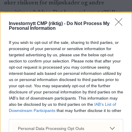
øker risikoen for miljøskader og andre
maritime ulykker. Det har også vært tilfeller
som virker å dreie seg om bevisst sabotasje mot
Investornytt CMP (riktig) -
Do Not Process My
Personal Information
kritisk infrastruktur. Dette har ført til økt
internasjonal oppmerksomhet og tiltak for å
If you wish to opt-out of the sale, sharing to third parties, or
processing of your personal or sensitive information for
regulere og begrense aktivitetene til slike
targeted advertising by us, please use the below opt-out
fartøy.
section to confirm your selection. Please note that after your
opt-out request is processed you may continue seeing
interest-based ads based on personal information utilized by
— Skyggeflåten er en sektor med minimal
us or personal information disclosed to third parties prior to
your opt-out. You may separately opt-out of the further
compliance. Det er frustrerende for dem som
disclosure of your personal information by third parties on the
opererer i henhold til strenge standarder, å se
IAB’s list of downstream participants. This information may
also be disclosed by us to third parties on the
IAB’s List of
andre aktører ignorere regelverk, sier Sjåstad.
Downstream Participants
that may further disclose it to other
third parties.
Denne mangelen på regulering øker risikoen
Personal Data Processing Opt Outs
for ulykker og miljøkatastrofer, noe som igjen