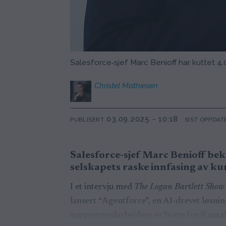
Salesforce‑sjef Marc Benioff har kuttet 4
Christel
Mathiesen
03.09.2025 - 10:18
PUBLISERT
SIST OPPDAT
Salesforce‑sjef Marc Benioff bek
selskapets raske innfasing av kun
I et intervju med
The Logan Bartlett Show
lansert “Agentforce”, en AI‑drevet løsni
supportmedarbeidere er borte fordi antall