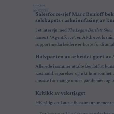
ANNONSE
Salesforce‑sjef Marc Benioff bek
selskapets raske innfasing av kun
I et intervju med
The Logan Bartlett Show
lansert “Agentforce”, en AI‑drevet løsni
supportmedarbeidere er borte fordi antall
Halvparten av arbeidet gjort av 
Allerede i sommer uttalte Benioff at kunst
kostnadsbesparelser og økt lønnsomhet. A
ansatte for mange under pandemien og br
Kritikk av vekstjaget
HR‑rådgiver Laurie Ruettimann mener utvi