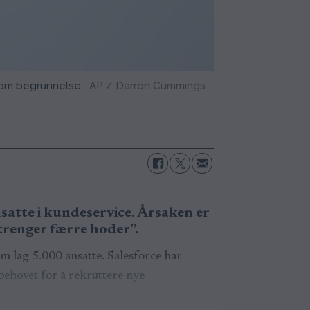
 som begrunnelse.
AP / Darron Cummings
satte i kundeservice. Årsaken er
“trenger færre hoder”.
om lag 5.000 ansatte. Salesforce har
behovet for å rekruttere nye