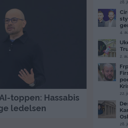
28. 
Cir
sty
ge
4. a
Uke
Tr
2. a
Frp
Fi
po
Kri
22. 
 AI-toppen: Hassabis
De
ige ledelsen
Ka
Os
28. 