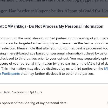
over hele USA. Man må utvide horisonten og bygge nye ferdi
er. Han hevder selskapene bruker AI som påskudd for å ku
tt CMP (riktig) -
Do Not Process My Personal Information
t ødelegger arbeidsplasser og i verste fall gir svakere produk
to opt-out of the sale, sharing to third parties, or processing of your per
formation for targeted advertising by us, please use the below opt-out s
r selection. Please note that after your opt-out request is processed y
eing interest-based ads based on personal information utilized by us or
disclosed to third parties prior to your opt-out. You may separately opt-
losure of your personal information by third parties on the IAB’s list of
. This information may also be disclosed by us to third parties on the
IA
Participants
that may further disclose it to other third parties.
l Data Processing Opt Outs
o opt-out of the Sharing of my personal data.