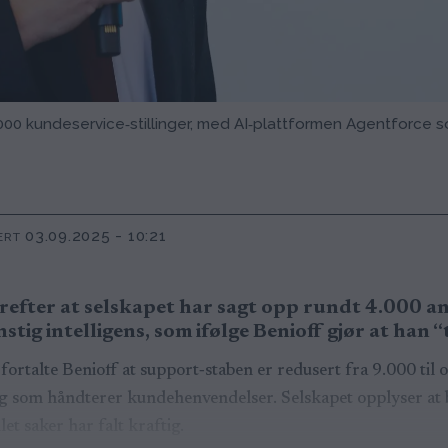
.000 kundeservice‑stillinger, med AI‑plattformen Agentforce
03.09.2025 - 10:21
ERT
refter at selskapet har sagt opp rundt 4.000 an
stig intelligens, som ifølge Benioff gjør at han 
fortalte Benioff at support‑staben er redusert fra 9.000 til 
ng som håndterer kundehenvendelser. Selskapet opplyser at 
et saker har falt kraftig.