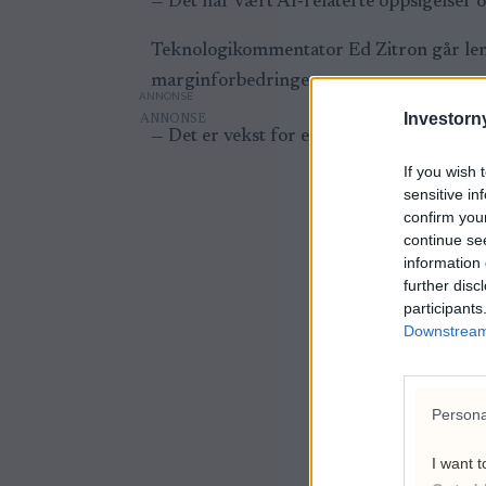
— Det har vært AI‑relaterte oppsigelser 
Teknologikommentator Ed Zitron går leng
marginforbedringer.
ANNONSE
Investorny
—
Det er vekst for enhver pris. Selv om de
If you wish 
sensitive in
confirm you
continue se
information 
further disc
participants
Downstream 
Persona
I want t