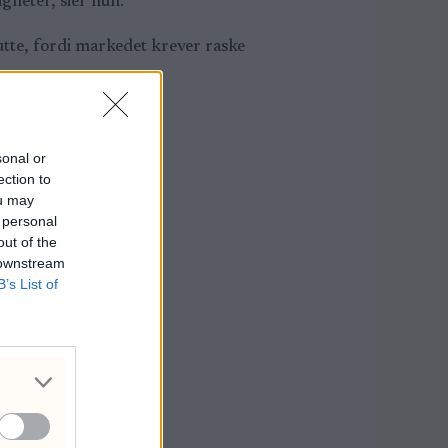
gheter, sier hun.
tte, fordi markedet krever raske
ter, sier Zitron.
sonal or
ection to
ou may
 personal
out of the
 downstream
B’s List of