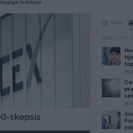
daglige ledelsen
Siste
MEST LESTE A
Hv
Hj
top
26. 
Ce
pr
se
31. 
Sn
KI-skepsis
Fo
mil