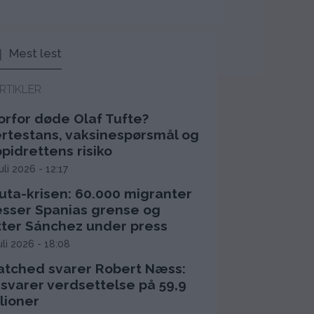
Mest lest
RTIKLER
orfor døde Olaf Tufte?
ertestans, vaksinespørsmål og
pidrettens risiko
juli 2026 - 12:17
uta-krisen: 60.000 migranter
esser Spanias grense og
tter Sánchez under press
juli 2026 - 18:08
atched svarer Robert Næss:
rsvarer verdsettelse på 59,9
lioner