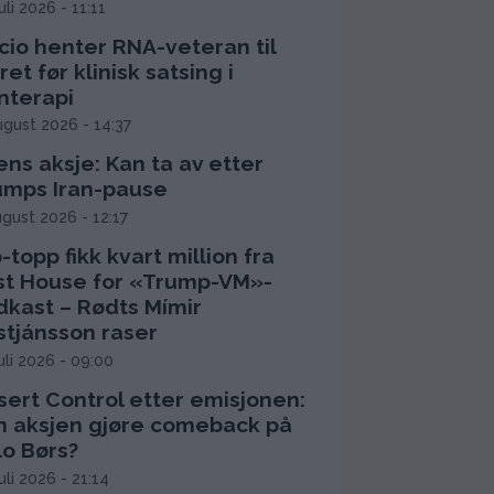
juli 2026 - 11:11
cio henter RNA-veteran til
ret før klinisk satsing i
nterapi
ugust 2026 - 14:37
ns aksje: Kan ta av etter
umps Iran-pause
ugust 2026 - 12:17
-topp fikk kvart million fra
rst House for «Trump-VM»-
dkast – Rødts Mímir
stjánsson raser
juli 2026 - 09:00
sert Control etter emisjonen:
n aksjen gjøre comeback på
lo Børs?
juli 2026 - 21:14