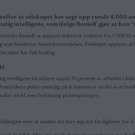
refter at selskapet har sagt opp rundt 4.000 an
stig intelligens, som ifølge Benioff gjør at han 
fortalte Benioff at support‑staben er redusert fra 9.000 til 
ng som håndterer kundehenvendelser. Selskapet opplyser at 
et saker har falt kraftig.
AI
ig intelligens nå utfører opptil 50 prosent av arbeidet i Sal
nalytikere peker samtidig på at kuttene er en del av et bre
uker nå AI som forklaring på innsparinger.
klingen viser at ansatte må lære seg nye ferdigheter for å