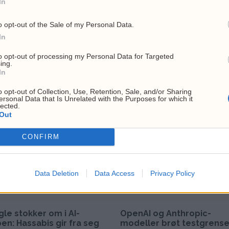
In
o opt-out of the Sale of my Personal Data.
In
to opt-out of processing my Personal Data for Targeted
ing.
In
o opt-out of Collection, Use, Retention, Sale, and/or Sharing
ersonal Data that Is Unrelated with the Purposes for which it
lected.
Out
CONFIRM
Data Deletion
Data Access
Privacy Policy
le stokker om i AI-
OpenAI og Anthropic-
en: Hassabis gir fra seg
modeller brøt testgrense