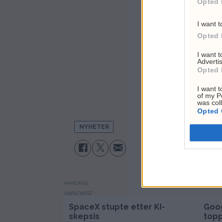
Opted 
I want t
Opted 
I want 
Advertis
Opted 
I want t
of my P
was col
Opted 
NYHETER
ANNONSE
SpaceX stupte etter KI-
Goog
skepsis
topp