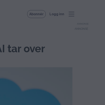
Abonnér
Logg inn
ANNONSE
I tar over