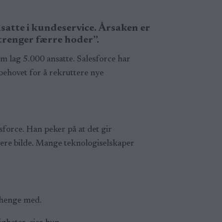
satte i kundeservice. Årsaken er
“trenger færre hoder”.
om lag 5.000 ansatte. Salesforce har
behovet for å rekruttere nye
esforce. Han peker på at det gir
dere bilde. Mange teknologiselskaper
 henge med.