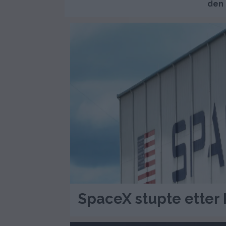
den 
SpaceX stupte etter 