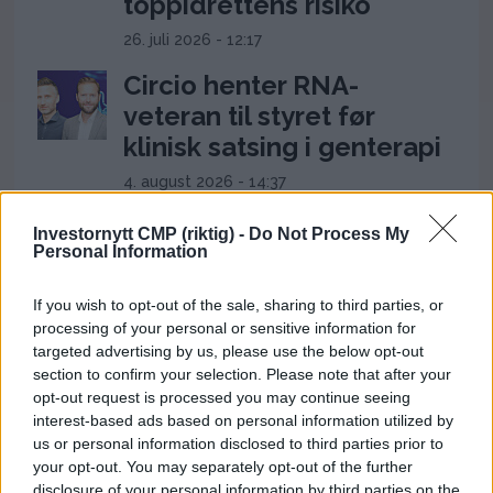
toppidrettens risiko
26. juli 2026 - 12:17
Circio henter RNA-
veteran til styret før
klinisk satsing i genterapi
4. august 2026 - 14:37
Ukens aksje: Kan ta av
Investornytt CMP (riktig) -
Do Not Process My
etter Trumps Iran-pause
Personal Information
2. august 2026 - 12:17
If you wish to opt-out of the sale, sharing to third parties, or
processing of your personal or sensitive information for
Ceuta-krisen: 60.000
targeted advertising by us, please use the below opt-out
migranter presser Spanias
section to confirm your selection. Please note that after your
grense og setter Sánchez
opt-out request is processed you may continue seeing
interest-based ads based on personal information utilized by
under press
us or personal information disclosed to third parties prior to
31. juli 2026 - 18:08
your opt-out. You may separately opt-out of the further
disclosure of your personal information by third parties on the