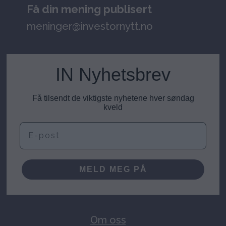
Få din mening publisert
meninger@investornytt.no
IN Nyhetsbrev
Få tilsendt de viktigste nyhetene hver søndag
kveld
E-post
MELD MEG PÅ
Om oss