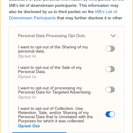
Frp-topp fikk kvart million
IAB’s list of downstream participants. This information may
fra First House for
also be disclosed by us to third parties on the
IAB’s List of
Downstream Participants
that may further disclose it to other
«Trump-VM»-podkast –
third parties.
Rødts Mímir Kristjánsson
Personal Data Processing Opt Outs
raser
I want to opt-out of the Sharing of my
22. juli 2026 - 09:00
personal data.
Opted In
ANNONSE
I want to opt-out of the Sale of my
Personal Data.
Opted In
I want to opt-out of processing my
Personal Data for Targeted Advertising.
Opted In
I want to opt-out of Collection, Use,
Retention, Sale, and/or Sharing of my
Personal Data that Is Unrelated with the
Purposes for which it was collected.
Opted Out