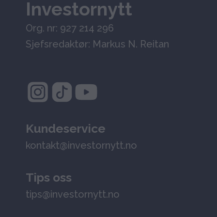
Investornytt
Org. nr: 927 214 296
Sjefsredaktør: Markus N. Reitan
Kundeservice
kontakt@investornytt.no
Tips oss
tips@investornytt.no