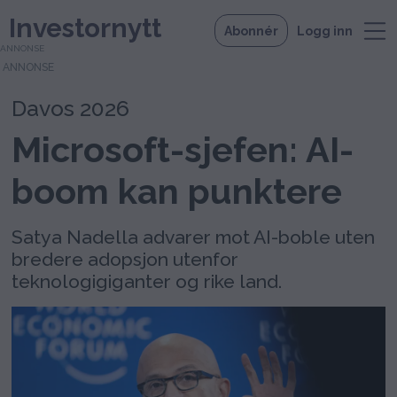
Investornytt
Abonnér
Logg inn
ANNONSE
Davos 2026
Microsoft-sjefen: AI-
boom kan punktere
Satya Nadella advarer mot AI-boble uten
bredere adopsjon utenfor
teknologigiganter og rike land.