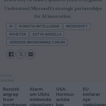
Understand Microsoft's strategic partnerships
for AI innovation.
AI
KUNSTIG INTELLIGENS
MICROSOFT
NYHETER
SATYA NADELLA
VERDENS ØKONOMISKE FORUM
ANNONSE
Russisk
Alarm
USA:
EU
angrep
om USAs
Hormuz-
innfører
truer
minkende
avtale
nye
kornhavnen
våpenlagre
kan
sanksjone