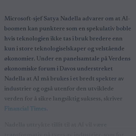
Microsoft-sjef Satya Nadella advarer om at AI-
boomen kan punktere som en spekulativ boble
hvis teknologien ikke tas i bruk bredere enn
kun i store teknologiselskaper og velstående
økonomier. Under en panelsamtale på Verdens
økonomiske forum i Davos understreket
Nadella at AI må brukes i et bredt spekter av
industrier og også utenfor den utviklede
verden for å sikre langsiktig suksess, skriver
Financial Times
.
Nadella uttrykte tillit til at AI vil være
transformativ på tvers av industrier, som for