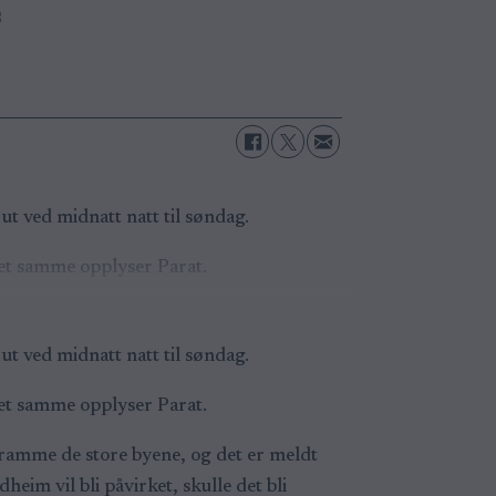
B
t ved midnatt natt til søndag.
et samme opplyser Parat.
t ved midnatt natt til søndag.
et samme opplyser Parat.
st ramme de store byene, og det er meldt
m vil bli påvirket, skulle det bli