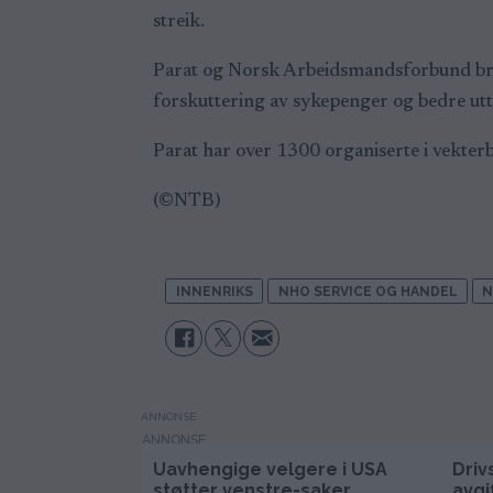
streik.
Parat og Norsk Arbeidsmandsforbund brø
forskuttering av sykepenger og bedre utte
Parat har over 1300 organiserte i vekt
(©NTB)
INNENRIKS
NHO SERVICE OG HANDEL
N
ANNONSE
Uavhengige velgere i USA
Driv
støtter venstre-saker
avgi