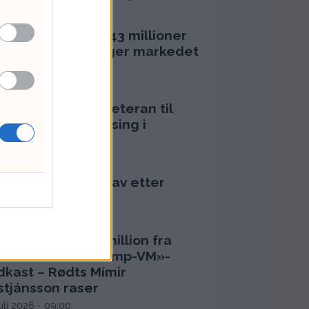
juli 2026 - 18:08
 har brukt opp 143 millioner
 olje – derfor følger markedet
l tall
ugust 2026 - 11:29
cio henter RNA-veteran til
ret før klinisk satsing i
nterapi
ugust 2026 - 14:37
ns aksje: Kan ta av etter
umps Iran-pause
ugust 2026 - 12:17
-topp fikk kvart million fra
rst House for «Trump-VM»-
dkast – Rødts Mímir
stjánsson raser
juli 2026 - 09:00