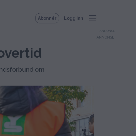
Abonnér
Logg inn
ANNONSE
overtid
andsforbund om