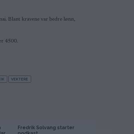
i. Blant kravene var bedre lønn,
er 4500.
IK
VEKTERE
m
Fredrik Solvang starter
Søreide går ha
Har
podkast
– Uansvarlig