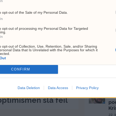
In
31. 
o opt-out of the Sale of my Personal Data.
USA
fat
In
fei
to opt-out of processing my Personal Data for Targeted
6. a
ing.
In
Cir
sty
o opt-out of Collection, Use, Retention, Sale, and/or Sharing
ersonal Data that Is Unrelated with the Purposes for which it
ge
lected.
Out
4. a
Uke
CONFIRM
Tr
2. a
Data Deletion
Data Access
Privacy Policy
Frp
Fi
ptimismen slå feil
po
Kri
22. 