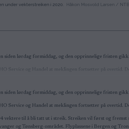
en under vekterstreiken i 2020.
Håkon Mosvold Larsen / NT
 siden lørdag formiddag, og den opprinnelige fristen gikk u
HO Service og Handel at meklingen fortsetter på overtid. D
 siden lørdag formiddag, og den opprinnelige fristen gikk u
HO Service og Handel at meklingen fortsetter på overtid. D
ektere til å bli tatt ut i streik. Streiken vil først og frem
anger og Tønsberg-området. Flyplassene i Bergen og Trondhei