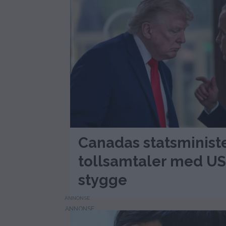
Canadas statsminist
tollsamtaler med USA
stygge
ANNONSE