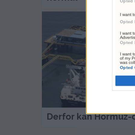
Opted 
I want t
Opted 
I want 
Advertis
Opted 
I want t
of my P
was col
Opted 
Derfor kan Hormuz-o