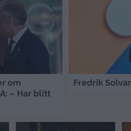
er om
Fredrik Solva
: – Har blitt