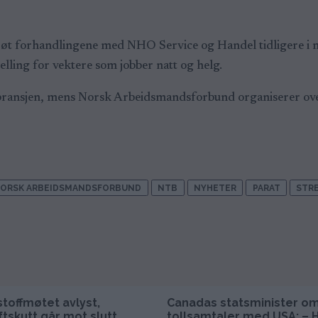
t forhandlingene med NHO Service og Handel tidligere i ma
lling for vektere som jobber natt og helg.
erbransjen, mens Norsk Arbeidsmandsforbund organiserer ov
ORSK ARBEIDSMANDSFORBUND
NTB
NYHETER
PARAT
STRE
stoffmøtet avlyst,
Canadas statsminister o
ftskutt går mot slutt
tollsamtaler med USA: – 