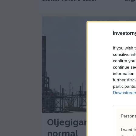
Investorny
If you wish 
sensitive in
confirm you
continue se
information 
further disc
participants
Downstream 
Persona
Oljegigantene ruster
I want t
normal