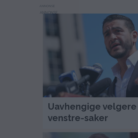
ANNONSE
Uavhengige velgere i
venstre-saker