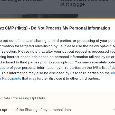
blitt stygge
Siste
tt CMP (riktig) -
Do Not Process My Personal Information
MEST LESTE A
to opt-out of the sale, sharing to third parties, or processing of your per
Lu
formation for targeted advertising by us, please use the below opt-out s
13
r selection. Please note that after your opt-out request is processed y
eing interest-based ads based on personal information utilized by us or
br
disclosed to third parties prior to your opt-out. You may separately opt-
6. a
losure of your personal information by third parties on the IAB’s list of
Hv
. This information may also be disclosed by us to third parties on the
IA
Participants
that may further disclose it to other third parties.
Hj
top
26. 
l Data Processing Opt Outs
Ce
 seg for en ny
pr
o opt-out of the Sharing of my personal data.
se