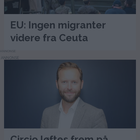
EU: Ingen migranter
videre fra Ceuta
ANNONSE
Circio løftes frem på