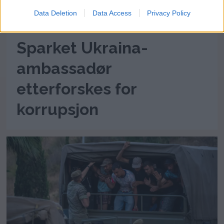
Data Deletion
Data Access
Privacy Policy
Sparket Ukraina-
ambassadør
etterforskes for
korrupsjon