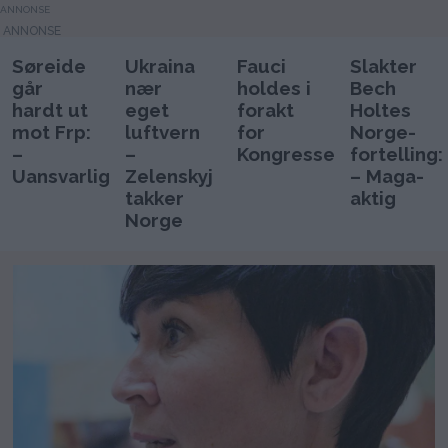
ANNONSE
Søreide
Ukraina
Fauci
Slakter
går
nær
holdes i
Bech
hardt ut
eget
forakt
Holtes
mot Frp:
luftvern
for
Norge-
–
–
Kongressen
fortelling:
Uansvarlig
Zelenskyj
– Maga-
takker
aktig
Norge