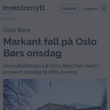
Investornytt
Abonnér
Logg inn
ANNONSE
Oslo Børs
Markant fall på Oslo
Børs onsdag
Hovedindeksen på Oslo Børs falt med 1
prosent onsdag til 1681 poeng.