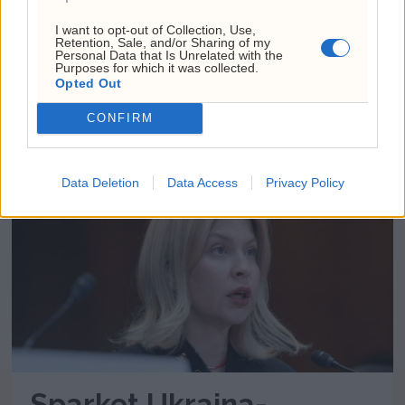
I want to opt-out of Collection, Use,
Slakter Bech Holtes
Retention, Sale, and/or Sharing of my
Personal Data that Is Unrelated with the
Purposes for which it was collected.
Norge-fortelling: –
Opted Out
Maga-aktig
CONFIRM
Data Deletion
Data Access
Privacy Policy
Sparket Ukraina-