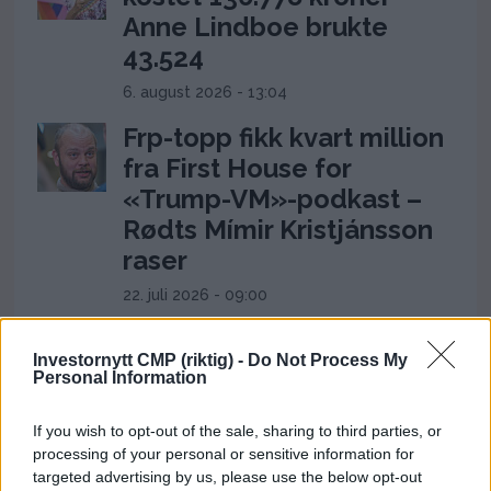
Anne Lindboe brukte
43.524
6. august 2026 - 13:04
Frp-topp fikk kvart million
fra First House for
«Trump-VM»-podkast –
Rødts Mímir Kristjánsson
raser
22. juli 2026 - 09:00
ANNONSE
Investornytt CMP (riktig) -
Do Not Process My
Personal Information
If you wish to opt-out of the sale, sharing to third parties, or
processing of your personal or sensitive information for
targeted advertising by us, please use the below opt-out