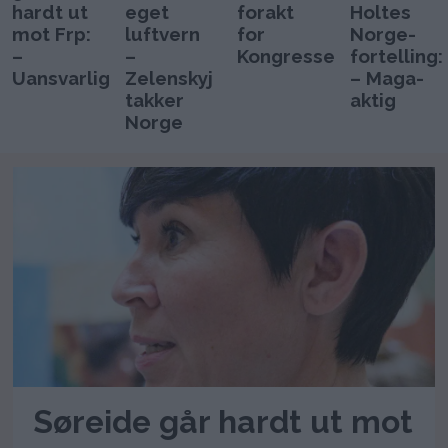
hardt ut
eget
forakt
Holtes
mot Frp:
luftvern
for
Norge-
–
–
Kongressen
fortelling:
Uansvarlig
Zelenskyj
– Maga-
takker
aktig
Norge
Søreide går hardt ut mot