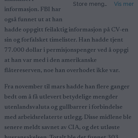
Store mengder gullbarrer ble funnet i huset til David Rush. Illustrasjonsfoto.
informasjon. FBI har
også funnet ut at han
hadde oppgitt feilaktig informasjon på CV-en
sin og forfalsket timelister. Han hadde tjent
77.000 dollar i permisjonspenger ved å oppgi
at han var med i den amerikanske
flåtereserven, noe han overhodet ikke var.
Fra november til mars hadde han flere ganger
bedt om å få utlevert betydelige mengder
utenlandsvaluta og gullbarrer i forbindelse
med arbeidsrelaterte utlegg. Disse midlene ble
senere meldt savnet av CIA, og det utløste
husransakelsen. Totalt ble det funnet 303