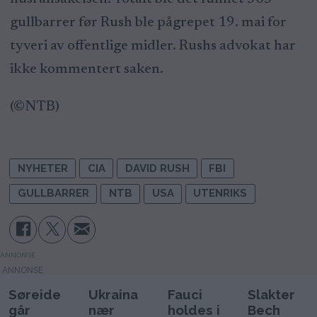
gullbarrer før Rush ble pågrepet 19. mai for
tyveri av offentlige midler. Rushs advokat har
ikke kommentert saken.
(©NTB)
NYHETER
CIA
DAVID RUSH
FBI
GULLBARRER
NTB
USA
UTENRIKS
ANNONSE
Søreide
Ukraina
Fauci
Slakter
går
nær
holdes i
Bech