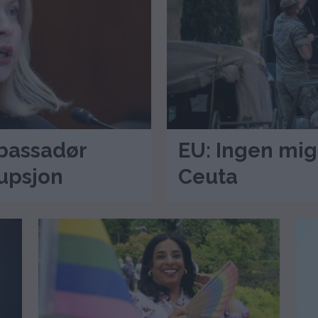
bassadør
EU: Ingen mig
rupsjon
Ceuta