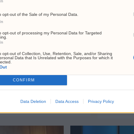
sty
In
ge
o opt-out of the Sale of my Personal Data.
4. a
In
Uke
Tr
to opt-out of processing my Personal Data for Targeted
ing.
2. a
In
USA
o opt-out of Collection, Use, Retention, Sale, and/or Sharing
fat
ersonal Data that Is Unrelated with the Purposes for which it
lected.
fei
Out
6. a
CONFIRM
Frp
Fi
tvern – Zelenskyj
po
Data Deletion
Data Access
Privacy Policy
Kri
22. 