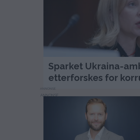
Sparket Ukraina-am
etterforskes for kor
ANNONSE