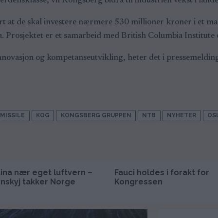
 verdensklasse, vil Kongsberg bidra til industriell vekst i land
at de skal investere nærmere 530 millioner kroner i et mar
. Prosjektet er et samarbeid med British Columbia Institute
innovasjon og kompetanseutvikling, heter det i pressemeldin
 MISSILE
KOG
KONGSBERG GRUPPEN
NTB
NYHETER
OS
ina nær eget luftvern –
Fauci holdes i forakt for
nskyj takker Norge
Kongressen