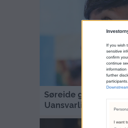
Investorny
If you wish 
sensitive in
confirm you
continue se
information 
further disc
participants
Downstream 
Søreide går hardt ut
Uansvarlig
Persona
I want t