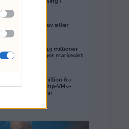
ret før klinisk satsing i
nterapi
ugust 2026 - 14:37
ns aksje: Kan ta av etter
umps Iran-pause
ugust 2026 - 12:17
 har brukt opp 143 millioner
 olje – derfor følger markedet
l tall
ugust 2026 - 11:29
-topp fikk kvart million fra
rst House for «Trump-VM»-
dkast – Rødts Mímir
stjánsson raser
juli 2026 - 09:00