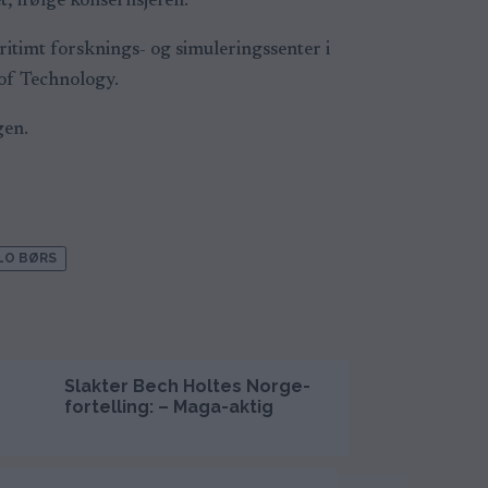
et, ifølge konsernsjefen.
itimt forsknings- og simuleringssenter i
 of Technology.
gen.
LO BØRS
Slakter Bech Holtes Norge-
Sparket Ukra
fortelling: – Maga-aktig
etterforskes 