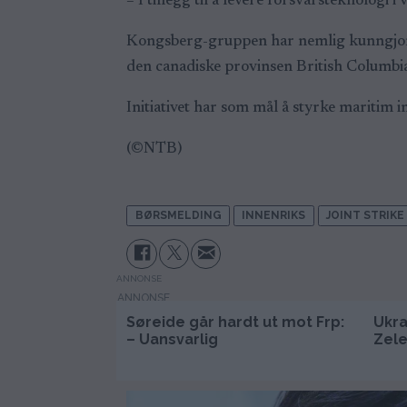
– I tillegg til å levere forsvarsteknologi i
Kongsberg-gruppen har nemlig kunngjort 
den canadiske provinsen British Columbia
Initiativet har som mål å styrke maritim 
(©NTB)
BØRSMELDING
INNENRIKS
JOINT STRIKE
ANNONSE
Søreide går hardt ut mot Frp:
Ukra
– Uansvarlig
Zele