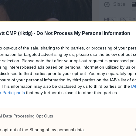
Siste
MEST LESTE A
Lu
tt CMP (riktig) -
Do Not Process My Personal Information
13
br
to opt-out of the sale, sharing to third parties, or processing of your per
6. a
formation for targeted advertising by us, please use the below opt-out s
r selection. Please note that after your opt-out request is processed y
Hv
eing interest-based ads based on personal information utilized by us or
Hj
disclosed to third parties prior to your opt-out. You may separately opt-
top
losure of your personal information by third parties on the IAB’s list of
. This information may also be disclosed by us to third parties on the
IA
26. 
Participants
that may further disclose it to other third parties.
Ce
 mot Frp: –
pr
se
l Data Processing Opt Outs
31. 
Cir
o opt-out of the Sharing of my personal data.