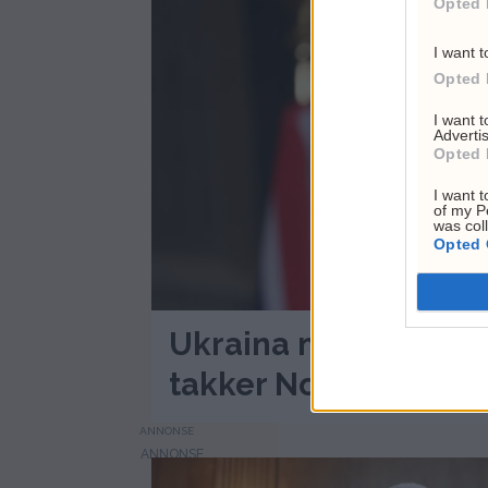
Opted 
I want t
Opted 
I want 
Advertis
Opted 
I want t
of my P
was col
Opted 
Ukraina nær eget luf
takker Norge
ANNONSE