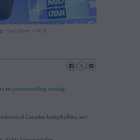
g.
Geir Olsen / NTB
t i en
pressemelding onsdag.
viteten til Canadas kampflyflåte, sier