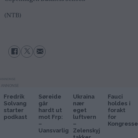
(NTB)
ANNONSE
Fredrik
Søreide
Ukraina
Fauci
Solvang
går
nær
holdes i
starter
hardt ut
eget
forakt
podkast
mot Frp:
luftvern
for
–
–
Kongresse
Uansvarlig
Zelenskyj
takker