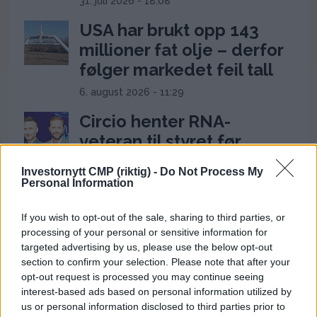
31. juli 2026 - 18:08
USA har brukt opp 143
millioner fat olje – derfor
følger markedet feil tall
6. august 2026 - 11:29
Circio henter RNA-
veteran til styret før
klinisk satsing i genterapi
Investornytt CMP (riktig) -
Do Not Process My
Personal Information
4. august 2026 - 14:37
Ukens aksje: Kan ta av
If you wish to opt-out of the sale, sharing to third parties, or
etter Trumps Iran-pause
processing of your personal or sensitive information for
targeted advertising by us, please use the below opt-out
2. august 2026 - 12:17
section to confirm your selection. Please note that after your
opt-out request is processed you may continue seeing
Frp-topp fikk kvart million
interest-based ads based on personal information utilized by
fra First House for
us or personal information disclosed to third parties prior to