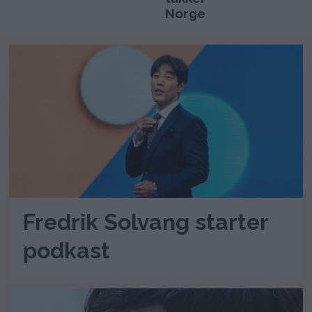
Norge
Fredrik Solvang starter
podkast