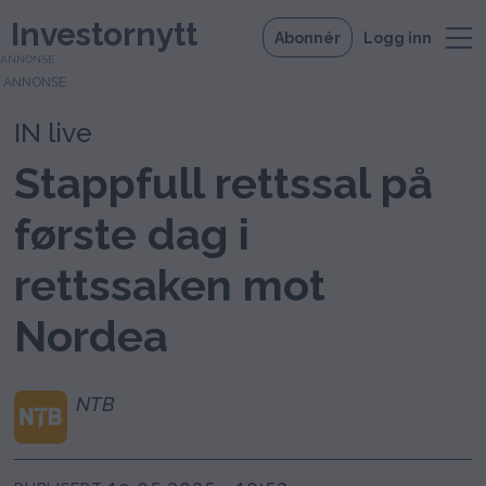
Investornytt
Abonnér
Logg inn
ANNONSE
IN live
Stappfull rettssal på
første dag i
rettssaken mot
Nordea
NTB