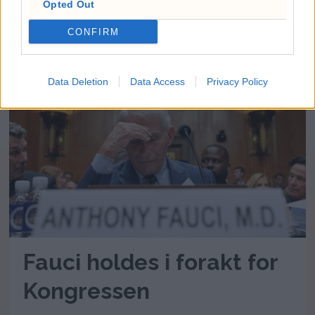
Opted Out
luftvern – Zelenskyj
CONFIRM
takker Norge
Data Deletion
Data Access
Privacy Policy
Fauci holdes i forakt for
Kongressen