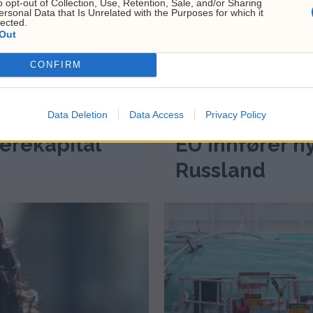
o opt-out of Collection, Use, Retention, Sale, and/or Sharing
ersonal Data that Is Unrelated with the Purposes for which it
lected.
Out
CONFIRM
Data Deletion
Data Access
Privacy Policy
ierekapital
EU innfører n
Russland