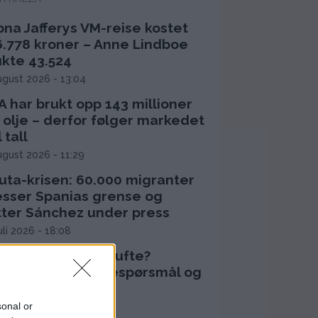
bna Jafferys VM-reise kostet
6.778 kroner – Anne Lindboe
ukte 43.524
ugust 2026 - 13:04
 har brukt opp 143 millioner
 olje – derfor følger markedet
l tall
ugust 2026 - 11:29
uta-krisen: 60.000 migranter
esser Spanias grense og
tter Sánchez under press
juli 2026 - 18:08
orfor døde Olaf Tufte?
ertestans, vaksinespørsmål og
pidrettens risiko
sonal or
juli 2026 - 12:17