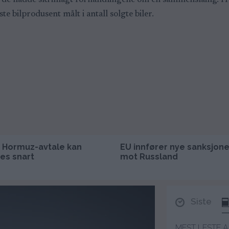
de hadde skrinlagt forhandlingene om en sammenslåing. Hvis 
te bilprodusent målt i antall solgte biler.
 Hormuz-avtale kan
EU innfører nye sanksjone
es snart
mot Russland
Siste
MEST LESTE A