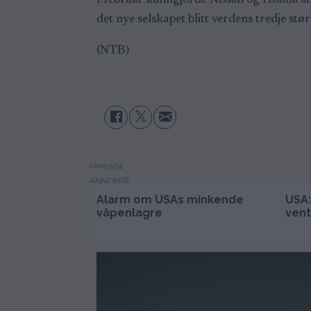
I februar kunngjorde Nissan og Honda at 
det nye selskapet blitt verdens tredje størs
(NTB)
ANNONSE
Alarm om USAs minkende
USA:
våpenlagre
vent