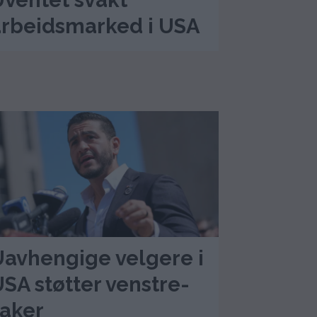
ventet svakt
arbeidsmarked i USA
avhengige velgere i
SA støtter venstre-
aker