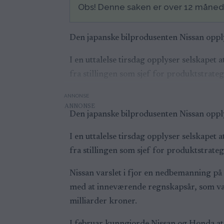
Obs! Denne saken er over 12 måne
Den japanske bilprodusenten Nissan oppl
I en uttalelse tirsdag opplyser selskape
fra stillingen som sjef for produktstrateg
ANNONSE
Den japanske bilprodusenten Nissan oppl
I en uttalelse tirsdag opplyser selskape
fra stillingen som sjef for produktstrateg
Nissan varslet i fjor en nedbemanning på t
med at inneværende regnskapsår, som vare
milliarder kroner.