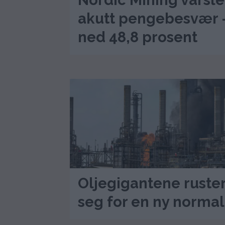
Nordic Mining varsle
akutt pengebesvær 
ned 48,8 prosent
Oljegigantene ruste
seg for en ny normal