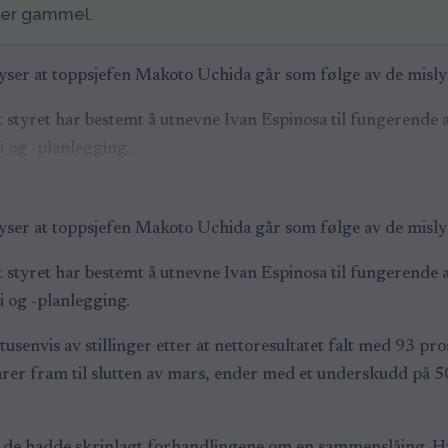
der gammel.
yser at toppsjefen Makoto Uchida går som følge av de mis
t at styret har bestemt å utnevne Ivan Espinosa til fungeren
i og -planlegging.
yser at toppsjefen Makoto Uchida går som følge av de mis
t at styret har bestemt å utnevne Ivan Espinosa til fungeren
i og -planlegging.
usenvis av stillinger etter at nettoresultatet falt med 93 pro
r fram til slutten av mars, ender med et underskudd på 500