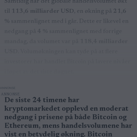
Samtidig har det globale handelsvolumet økt
til
113,6 milliarder USD
, en økning på
21,6
%
sammenlignet med i går. Dette er likevel en
nedgang på
4 %
sammenlignet med forrige
mandag, da volumet var på
118,4 milliarder
USD
. Volumøkningen kan tyde på at flere
investorer har handlet Bitcoin på lavere nivåer
i løpet av det siste døgnet.
ANNONSE
De siste 24 timene har
kryptomarkedet opplevd en moderat
nedgang i prisene på både Bitcoin og
Ethereum, mens handelsvolumene har
vist en betydelig økning. Bitcoin