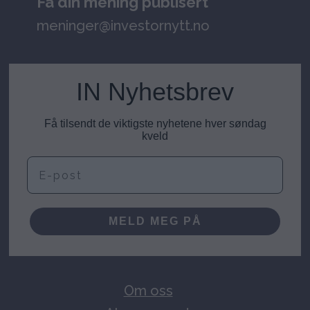
Få din mening publisert
meninger@investornytt.no
IN Nyhetsbrev
Få tilsendt de viktigste nyhetene hver søndag
kveld
E-post
MELD MEG PÅ
Om oss