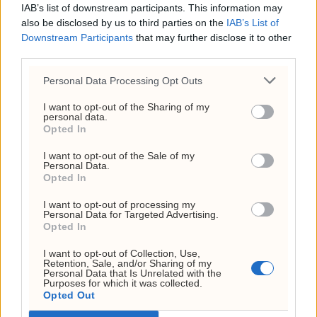
USA har brukt opp 143
IAB’s list of downstream participants. This information may
millioner fat olje – derfor
also be disclosed by us to third parties on the
IAB’s List of
Downstream Participants
that may further disclose it to other
følger markedet feil tall
third parties.
6. august 2026 - 11:29
Personal Data Processing Opt Outs
Circio henter RNA-
I want to opt-out of the Sharing of my
veteran til styret før
personal data.
Opted In
klinisk satsing i genterapi
I want to opt-out of the Sale of my
4. august 2026 - 14:37
Personal Data.
Opted In
Ukens aksje: Kan ta av
etter Trumps Iran-pause
I want to opt-out of processing my
Personal Data for Targeted Advertising.
Opted In
2. august 2026 - 12:17
I want to opt-out of Collection, Use,
Frp-topp fikk kvart million
Retention, Sale, and/or Sharing of my
Personal Data that Is Unrelated with the
fra First House for
Purposes for which it was collected.
«Trump-VM»-podkast –
Opted Out