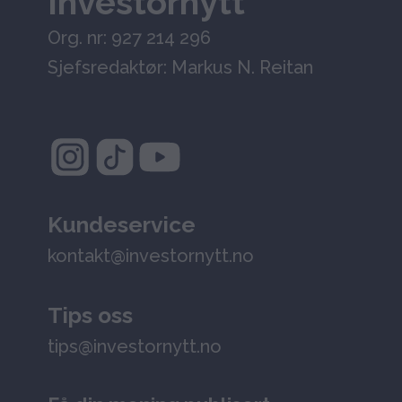
Investornytt
Org. nr: 927 214 296
Sjefsredaktør: Markus N. Reitan
Kundeservice
kontakt@investornytt.no
Tips oss
tips@investornytt.no