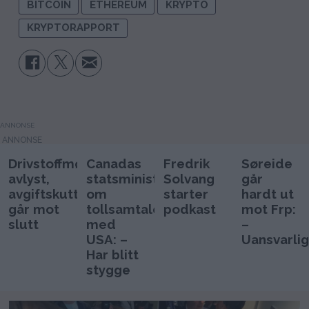
BITCOIN
ETHEREUM
KRYPTO
KRYPTORAPPORT
ANNONSE
Drivstoffmøtet
Canadas
Fredrik
Søreide
avlyst,
statsminister
Solvang
går
avgiftskutt
om
starter
hardt ut
går mot
tollsamtaler
podkast
mot Frp:
slutt
med
–
USA: –
Uansvarlig
Har blitt
stygge