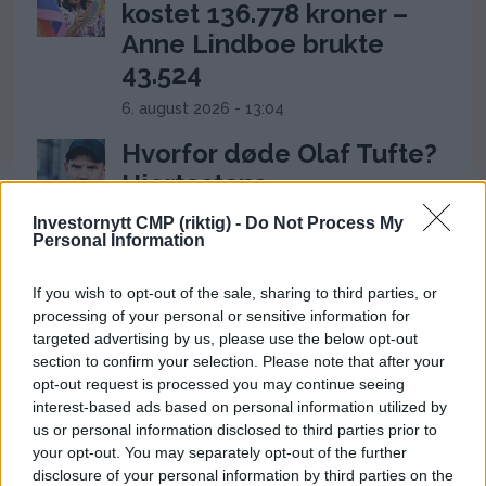
kostet 136.778 kroner –
Anne Lindboe brukte
43.524
6. august 2026 - 13:04
Hvorfor døde Olaf Tufte?
Hjertestans,
vaksinespørsmål og
Investornytt CMP (riktig) -
Do Not Process My
toppidrettens risiko
Personal Information
26. juli 2026 - 12:17
If you wish to opt-out of the sale, sharing to third parties, or
processing of your personal or sensitive information for
Ceuta-krisen: 60.000
targeted advertising by us, please use the below opt-out
migranter presser Spanias
section to confirm your selection. Please note that after your
grense og setter Sánchez
opt-out request is processed you may continue seeing
interest-based ads based on personal information utilized by
under press
us or personal information disclosed to third parties prior to
31. juli 2026 - 18:08
your opt-out. You may separately opt-out of the further
disclosure of your personal information by third parties on the