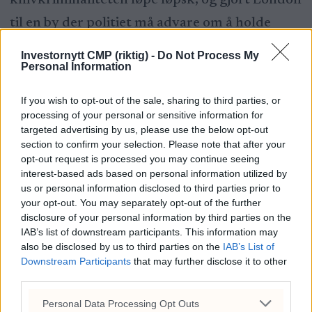
knivkriminaliteten løpe løpsk, og gjort London
til en by der politiet må advare om å holde
mobiltelefonen i bukselommen, fordi
Investornytt CMP (riktig) -
Do Not Process My
Personal Information
motorsykkelrøvere herjer gjennom byen midt
på lyse dagen.
If you wish to opt-out of the sale, sharing to third parties, or
processing of your personal or sensitive information for
Med Mamdani som ordfører kan det fort bli
targeted advertising by us, please use the below opt-out
section to confirm your selection. Please note that after your
mer
Gotham-
lignende tilstander også i New
opt-out request is processed you may continue seeing
York. For Trump, som bygget sin karriere i
interest-based ads based on personal information utilized by
us or personal information disclosed to third parties prior to
New York, vil det sikkert være vemodig. Men
your opt-out. You may separately opt-out of the further
disclosure of your personal information by third parties on the
det vil også gi han en ypperlig mulighet til å
IAB’s list of downstream participants. This information may
tegne det perfekte fiendebilde; av hvor ille det
also be disclosed by us to third parties on the
IAB’s List of
Downstream Participants
that may further disclose it to other
går når forvaltningen av verdens
third parties.
pengehovedstad overlates til en 34 år gammel
Personal Data Processing Opt Outs