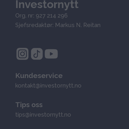
Investornytt
Org. nr: 927 214 296
Sjefsredaktør: Markus N. Reitan
Kundeservice
kontakt@investornytt.no
Tips oss
tips@investornytt.no