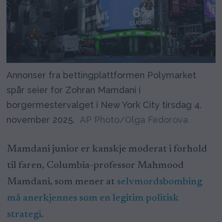
Annonser fra bettingplattformen Polymarket
spår seier for Zohran Mamdani i
borgermestervalget i New York City tirsdag 4.
november 2025.
AP Photo/Olga Fedorova
Mamdani junior er kanskje moderat i forhold
til faren, Columbia-professor Mahmood
Mamdani, som mener at
selvmordsbombing
må anerkjennes som en legitim politisk
strategi
.