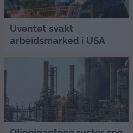
Uventet svakt
arbeidsmarked i USA
Oljegigantene ruster seg