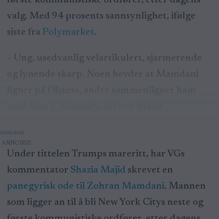
første kommunistiske ordfører, etter dagens
valg. Med 94 prosents sannsynlighet, ifølge
siste fra
Polymarket
.
– Ung, usedvanlig velartikulert, sjarmerende
og lynende skarp. Noen hevder at Mamdani
ligner på Obama, andre sammenligner ham
med John F. Kennedy, skriver Majid.
ANNONSE
Under tittelen Trumps mareritt, har VGs
kommentator
Shazia Majid
skrevet en
panegyrisk ode til Zohran Mamdani
. Mannen
som ligger an til å bli New York Citys neste og
første kommunistiske ordfører, etter dagens