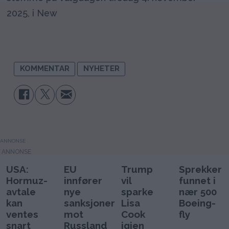
2025, i New
KOMMENTAR
NYHETER
ANNONSE
USA:
EU
Trump
Sprekker
Hormuz-
innfører
vil
funnet i
avtale
nye
sparke
nær 500
kan
sanksjoner
Lisa
Boeing-
ventes
mot
Cook
fly
snart
Russland
igjen