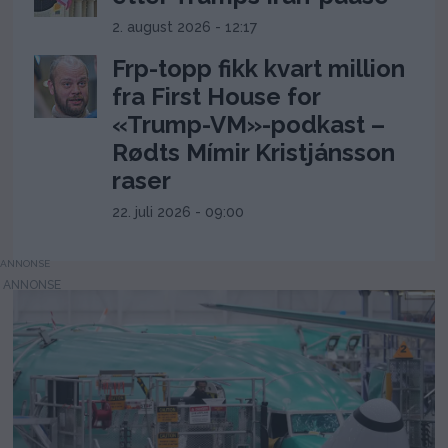
2. august 2026 - 12:17
Frp-topp fikk kvart million
fra First House for
«Trump-VM»-podkast –
Rødts Mímir Kristjánsson
raser
22. juli 2026 - 09:00
ANNONSE