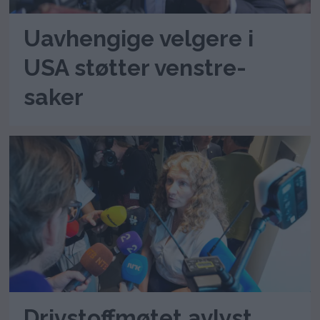
Uavhengige velgere i
USA støtter venstre-
saker
Drivstoffmøtet avlyst,