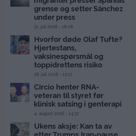
migranter presser Spanias
grense og setter Sánchez
under press
31. juli 2026 - 18:08
Hvorfor døde Olaf Tufte?
Hjertestans,
vaksinespørsmål og
toppidrettens risiko
26. juli 2026 - 12:17
Circio henter RNA-
veteran til styret før
klinisk satsing i genterapi
4. august 2026 - 14:37
Ukens aksje: Kan ta av
etter Trumps Iran-pause