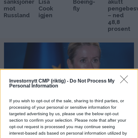
sanksjoner
Lisa
Boeing-
akutt
mot
Cook
fly
pengebes
Russland
igjen
– ned
48,8
prosent
Investornytt CMP (riktig) -
Do Not Process My
Personal Information
If you wish to opt-out of the sale, sharing to third parties, or
processing of your personal or sensitive information for
targeted advertising by us, please use the below opt-out
EU innfører nye
section to confirm your selection. Please note that after your
opt-out request is processed you may continue seeing
sanksjoner mot
interest-based ads based on personal information utilized by