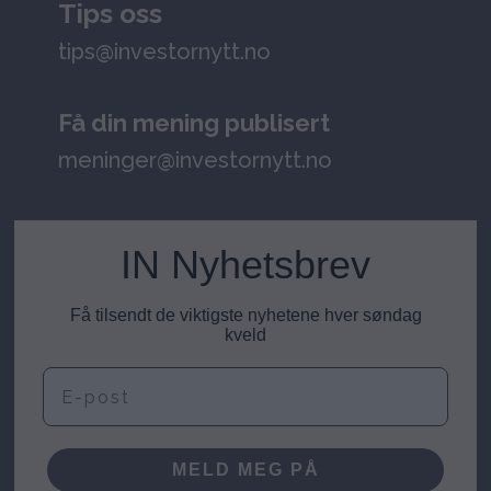
Tips oss
tips@investornytt.no
Få din mening publisert
meninger@investornytt.no
IN Nyhetsbrev
Få tilsendt de viktigste nyhetene hver søndag
kveld
E-post
MELD MEG PÅ