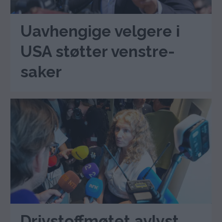
Uavhengige velgere i
USA støtter venstre-
saker
Drivstoffmøtet avlyst,