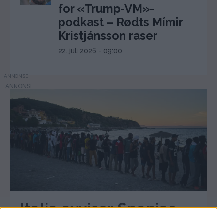
for «Trump-VM»-
podkast – Rødts Mímir
Kristjánsson raser
22. juli 2026 - 09:00
ANNONSE
Italia avviser Spanias