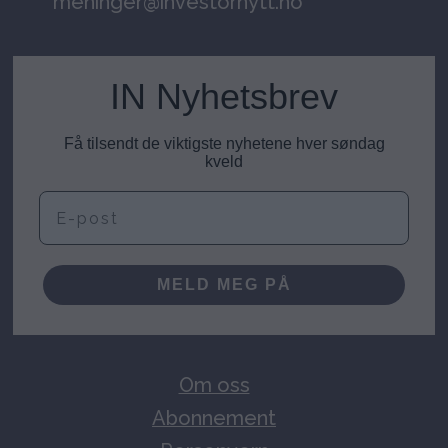
meninger@investornytt.no
IN Nyhetsbrev
Få tilsendt de viktigste nyhetene hver søndag
kveld
E-post
MELD MEG PÅ
Om oss
Abonnement