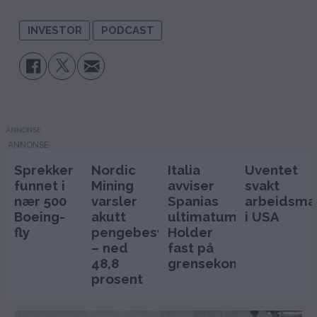
INVESTOR
PODCAST
ANNONSE
Sprekker
Nordic
Italia
Uventet
funnet i
Mining
avviser
svakt
nær 500
varsler
Spanias
arbeidsma
Boeing-
akutt
ultimatum:
i USA
fly
pengebesvær
Holder
– ned
fast på
48,8
grensekontrollen
prosent