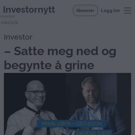
Investornytt
Abonnér
Logg inn
ANNONSE
Investor
– Satte meg ned og
begynte å grine