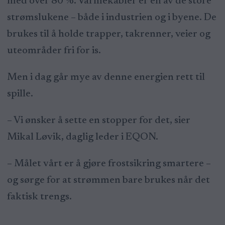
med over 80 %. Varmekabler er en av de store
strømslukene – både i industrien og i byene. De
brukes til å holde trapper, takrenner, veier og
uteområder fri for is.
Men i dag går mye av denne energien rett til
spille.
– Vi ønsker å sette en stopper for det, sier
Mikal Løvik, daglig leder i EQON.
– Målet vårt er å gjøre frostsikring smartere –
og sørge for at strømmen bare brukes når det
faktisk trengs.