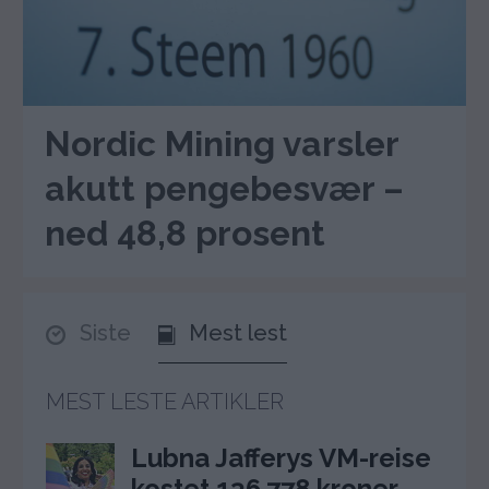
Nordic Mining varsler
akutt pengebesvær –
ned 48,8 prosent
Siste
Mest lest
MEST LESTE ARTIKLER
Lubna Jafferys VM-reise
kostet 136.778 kroner –