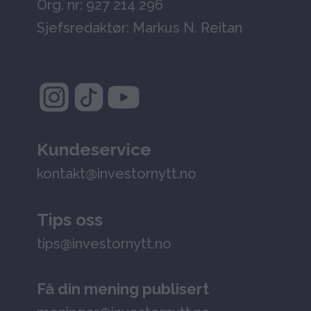
Org. nr: 927 214 296
Sjefsredaktør: Markus N. Reitan
Kundeservice
kontakt@investornytt.no
Tips oss
tips@investornytt.no
Få din mening publisert