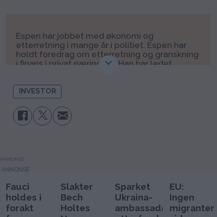
Espen har jobbet med økonomi og
etterretning i mange år i politiet. Espen har
holdt foredrag om etterretning og granskning
i finans i privat næringsliv. Han har ledet
Investornytt satsningen til våren 2025. Han er
tidligere profilert oljetrader med høy
avkastning og hobby investor på Oslo Børs.
INVESTOR
Han gikk i April 2025 av som daglig leder i
Investornytt og jobber nå som konsulent for
både norske og internasjonale selskaper på
deltid.
ANNONSE
Fauci
Slakter
Sparket
EU:
holdes i
Bech
Ukraina-
Ingen
forakt
Holtes
ambassadør
migranter