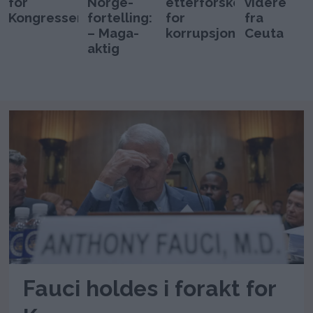
for
Norge-
etterforskes
videre
Kongressen
fortelling:
for
fra
– Maga-
korrupsjon
Ceuta
aktig
Fauci holdes i forakt for