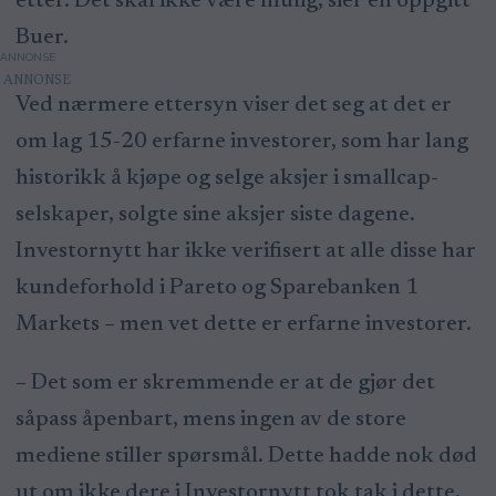
etter. Det skal ikke være mulig, sier en oppgitt
Buer.
ANNONSE
Ved nærmere ettersyn viser det seg at det er
om lag 15-20 erfarne investorer, som har lang
historikk å kjøpe og selge aksjer i smallcap-
selskaper, solgte sine aksjer siste dagene.
Investornytt har ikke verifisert at alle disse har
kundeforhold i Pareto og Sparebanken 1
Markets – men vet dette er erfarne investorer.
– Det som er skremmende er at de gjør det
såpass åpenbart, mens ingen av de store
mediene stiller spørsmål. Dette hadde nok død
ut om ikke dere i Investornytt tok tak i dette,