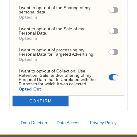
– Til slutt diskuterte vi likebehandling av
I want to opt-out of the Sharing of my
personal data.
aksjonærene og vi ba konkret om å bli involvert
Opted In
ved et fremtidig kapitalbehov og at det var
I want to opt-out of the Sale of my
Personal Data.
mange private investorer som ville være villige
Opted In
til å gå inn med mer kapital nå som de store
I want to opt-out of processing my
Personal Data for Targeted Advertising.
kontraktene nærmet seg. Dette ser vi jo hvor
Opted In
alvorlig de tok, sier en oppgitt Buer.
I want to opt-out of Collection, Use,
Retention, Sale, and/or Sharing of my
Personal Data that Is Unrelated with the
Investornytt har sett dokumentasjon på at
Purposes for which it was collected.
Opted Out
Buer er i kontakt med selskapet.
CONFIRM
– Når utfallet (konkurs) kommer så raskt,
flyttes bevisbyrden over på styret. De må
Data Deletion
Data Access
Privacy Policy
kunne dokumentere hvorfor de, den 2. april