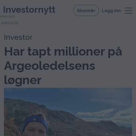
Investornytt
Abonnér
Logg inn
ANNONSE
Investor
Har tapt millioner på
Argeoledelsens
løgner