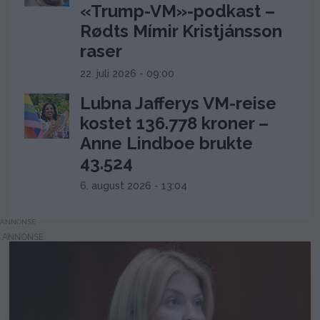
«Trump-VM»-podkast –
Rødts Mímir Kristjánsson
raser
22. juli 2026 - 09:00
Lubna Jafferys VM-reise
kostet 136.778 kroner –
Anne Lindboe brukte
43.524
6. august 2026 - 13:04
ANNONSE