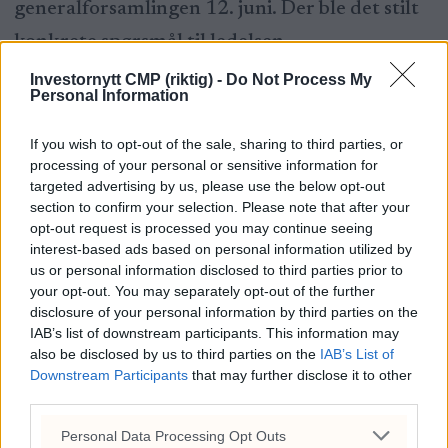
generalforsamlingen 12. juni. Der ble det stilt
konkrete spørsmål til ledelsen.
Investornytt CMP (riktig) -
Do Not Process My
– Vi stilte konkrete spørsmål om de fortsatt
Personal Information
stod fast ved uttalelsen fra prospektet datert
If you wish to opt-out of the sale, sharing to third parties, or
2. april om de hadde kapital til 12 måneders
processing of your personal or sensitive information for
targeted advertising by us, please use the below opt-out
drift. Dette ble bekreftet, men de påpekte at
section to confirm your selection. Please note that after your
for å fortsette vekststrategien, og da konkret
opt-out request is processed you may continue seeing
interest-based ads based on personal information utilized by
gjennom oppkjøp av de nye fartøyene som er
us or personal information disclosed to third parties prior to
your opt-out. You may separately opt-out of the further
en del av guidingen, ville det måtte hentes inn
disclosure of your personal information by third parties on the
kapital.
IAB’s list of downstream participants. This information may
also be disclosed by us to third parties on the
IAB’s List of
Downstream Participants
that may further disclose it to other
– Dette er totalt motstridene og feilaktig til
third parties.
konkursbegjæringen, sier Buer.
ANNONSE
Personal Data Processing Opt Outs