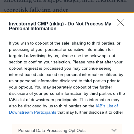
anbefaling om å kjøpe aksjer, men teksten kan
teoretisk falle inn under
investeringsanbefaling. Leseren skal se på
Investornytt CMP (riktig) -
Do Not Process My
Personal Information
innholdet som subjektivt spekulerende
innhold, men i denne saken er det faktuelle
If you wish to opt-out of the sale, sharing to third parties, or
informasjoner. Hvorpå man påstår noe, er
processing of your personal or sensitive information for
targeted advertising by us, please use the below opt-out
kildene tydelig komt frem. Det er flere
section to confirm your selection. Please note that after your
opt-out request is processed you may continue seeing
objektive kilder i saken. Det som er subjektiv
interest-based ads based on personal information utilized by
mening er tydelig merket nettopp det. Det kan
us or personal information disclosed to third parties prior to
your opt-out. You may separately opt-out of the further
også forekomme feil eller mangler i teksten.
disclosure of your personal information by third parties on the
Det har ingen innvirkning på innholdet i denne
IAB’s list of downstream participants. This information may
also be disclosed by us to third parties on the
IAB’s List of
saken. Ingen i Investornytt vet hva som blir
Downstream Participants
that may further disclose it to other
ukens aksje og saken utarbeides hver søndag
third parties.
for å unngå potensielle lekkasjer. Ukens aksje
Personal Data Processing Opt Outs