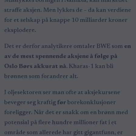
Misslykkes boringen i Namibia, kan markedet
straffe aksjen. Men lykkes de – da kan verdiene
for et selskap på knappe 10 milliarder kroner
eksplodere.
Det er derfor analytikere omtaler BWE som
en
av de mest spennende aksjene å følge på
Oslo Børs akkurat nå
. Kharas-1 kan bli
brønnen som forandrer alt.
I oljesektoren ser man ofte at aksjekursene
beveger seg kraftig
før
borekonklusjoner
foreligger. Når det er snakk om en brønn med
potensial på flere hundre millioner fat i et
område som allerede har gitt gigantfunn, er