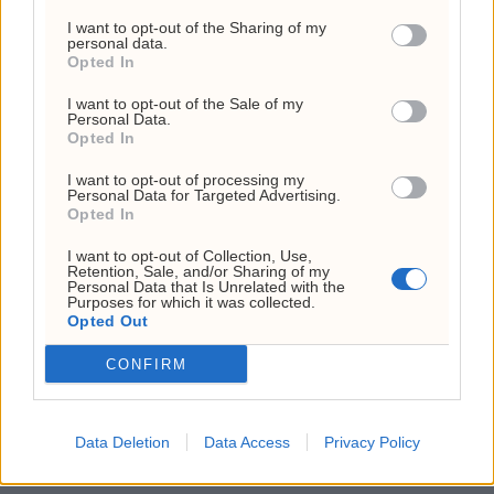
er redaksjonell. Alle interessekonflikter er
I want to opt-out of the Sharing of my
personal data.
opplyst om..
×
Opted In
I want to opt-out of the Sale of my
BØRS
UKENS AKSJE
Personal Data.
Opted In
I want to opt-out of processing my
Personal Data for Targeted Advertising.
Opted In
I want to opt-out of Collection, Use,
ANNONSE
Retention, Sale, and/or Sharing of my
Personal Data that Is Unrelated with the
Purposes for which it was collected.
Opted Out
USA:
EU
Trump
Sprekker
Hormuz-
innfører
vil
funnet i
CONFIRM
avtale
nye
sparke
nær 500
kan
sanksjoner
Lisa
Boeing-
ventes
mot
Cook
fly
Data Deletion
Data Access
Privacy Policy
snart
Russland
igjen