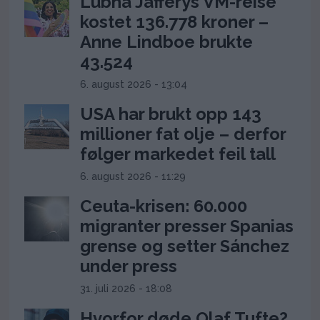
Lubna Jafferys VM-reise
kostet 136.778 kroner –
Anne Lindboe brukte
43.524
6. august 2026 - 13:04
USA har brukt opp 143
millioner fat olje – derfor
følger markedet feil tall
6. august 2026 - 11:29
Ceuta-krisen: 60.000
migranter presser Spanias
grense og setter Sánchez
under press
31. juli 2026 - 18:08
Hvorfor døde Olaf Tufte?