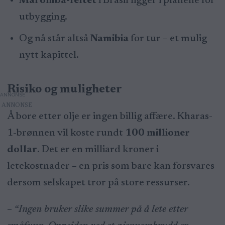
Maromba-feltet
i Brasil ligger i planene for
utbygging.
Og nå står altså
Namibia
for tur – et mulig
nytt kapittel.
Risiko og muligheter
ANNONSE
Å bore etter olje er ingen billig affære. Kharas-
1-brønnen vil koste rundt
100 millioner
dollar
. Det er en milliard kroner i
letekostnader – en pris som bare kan forsvares
dersom selskapet tror på store ressurser.
–
“Ingen bruker slike summer på å lete etter