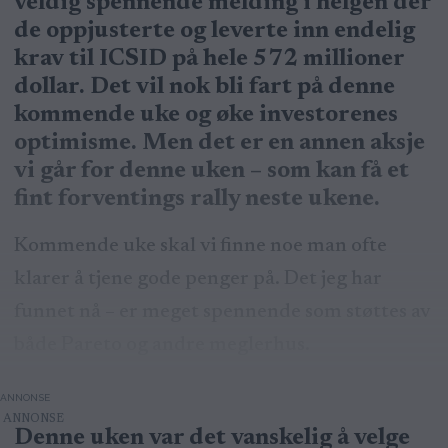
veldig spennende melding i helgen der
de oppjusterte og leverte inn endelig
krav til ICSID på hele 572 millioner
dollar. Det vil nok bli fart på denne
kommende uke og øke investorenes
optimisme. Men det er en annen aksje
vi går for denne uken – som kan få et
fint forventings rally neste ukene.
Kommende uke skal vi finne noe man ofte
klarer å tjene gode penger på. Det jeg har
funnet nå – er meget spennende som støttes av
både Pareto og andre meglerhus.
ANNONSE
Denne uken var det vanskelig å velge