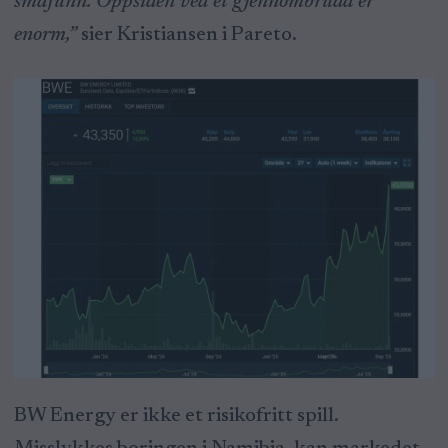
småfunn. Oppsiden ved et gjennombrudd er
enorm,”
sier Kristiansen i Pareto.
BW Energy er ikke et risikofritt spill.