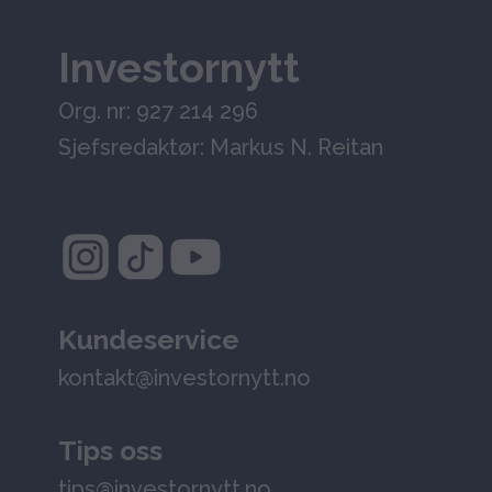
Investornytt
Org. nr: 927 214 296
Sjefsredaktør: Markus N. Reitan
Kundeservice
kontakt@investornytt.no
Tips oss
tips@investornytt.no