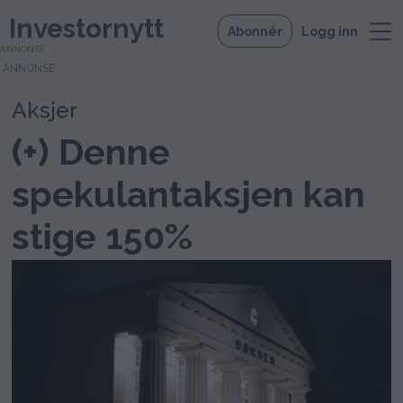
Investornytt
Abonnér
Logg inn
ANNONSE
Aksjer
(+) Denne
spekulantaksjen kan
stige 150%