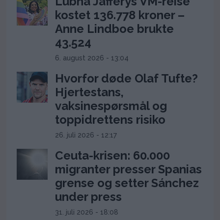
Lubna Jafferys VM-reise
kostet 136.778 kroner –
Anne Lindboe brukte
43.524
6. august 2026 - 13:04
Hvorfor døde Olaf Tufte?
Hjertestans,
vaksinespørsmål og
toppidrettens risiko
26. juli 2026 - 12:17
Ceuta-krisen: 60.000
migranter presser Spanias
grense og setter Sánchez
under press
31. juli 2026 - 18:08